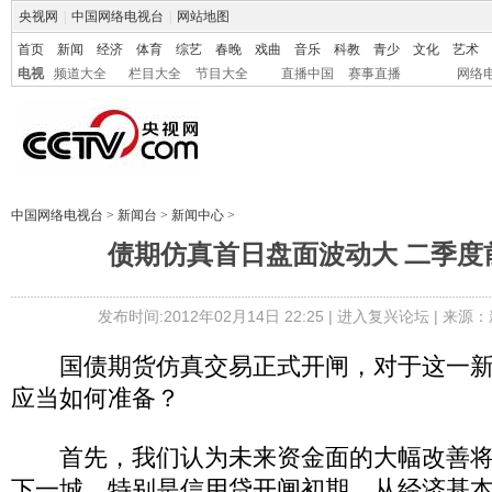
央视网
|
中国网络电视台
|
网站地图
首页
新闻
经济
体育
综艺
春晚
戏曲
音乐
科教
青少
文化
艺术
电视
频道大全
栏目大全
节目大全
直播中国
赛事直播
网络
中国网络电视台
>
新闻台
>
新闻中心
>
债期仿真首日盘面波动大 二季度
发布时间:2012年02月14日 22:25 |
进入复兴论坛
| 来源：
国债期货仿真交易正式开闸，对于这一新
应当如何准备？
首先，我们认为未来资金面的大幅改善将
下一城，特别是信用贷开闸初期。从经济基