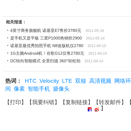
相关报道：
4英寸商务旗舰机 诺基亚E7售价3780元
2011-05-16
是手机又是平板 三星P1000热销价2900
2011-05-14
诺基亚最优秀拍照手机 N8改版机仅2780
2011-04-15
1G主频Android机！谷歌G12仅售2780元
2011-04-15
DC转向智能模式 全景扫描 360°轻松拍
2011-04-14
热词：
HTC
Velocity
LTE
双核
高清视频
网络环
间
像素
智能手机
摄像头
【
打印
】【
我要纠错
】【
复制链接
】【
转发邮件
】
】