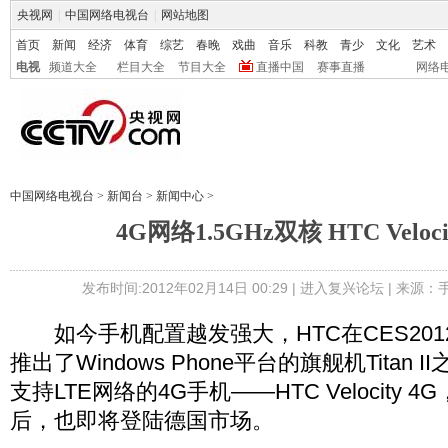
央视网
|
中国网络电视台
|
网站地图
首页
新闻
经济
体育
综艺
春晚
戏曲
音乐
科教
青少
文化
艺术
电视
频道大全
栏目大全
节目大全
直播中国
赛事直播
网络
中国网络电视台
>
新闻台
>
新闻中心
>
4G网络1.5GHz双核 HTC Velo
发布时间:2012年02月14日 00:29 |
进入复兴论坛
| 来源：
如今手机配置越发强大，HTC在CES2012
推出了Windows Phone平台的旗舰机Titan
支持LTE网络的4G手机——HTC Velocity
后，也即将登陆德国市场。