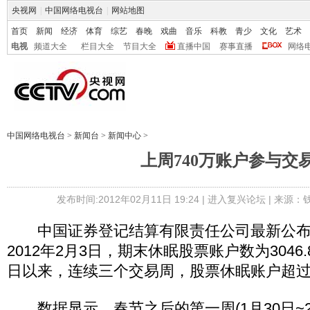
央视网
|
中国网络电视台
|
网站地图
首页
新闻
经济
体育
综艺
春晚
戏曲
音乐
科教
青少
文化
艺术
电视
频道大全
栏目大全
节目大全
直播中国
赛事直播
网络
中国网络电视台
>
新闻台
>
新闻中心
>
上周740万账户参与交
发布时间:2012年02月11日 19:24 |
进入复兴论坛
| 来源：
中国证券登记结算有限责任公司最新公布
2012年2月3日，期末休眠股票账户数为3046
日以来，连续三个交易周，股票休眠账户超过3
数据显示，春节之后的第一周(1月30日~2