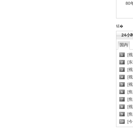
80
锘�
24小
国内
[
1
[
2
[
3
[
4
[
5
[
6
[焦
7
[
8
[
9
[
10