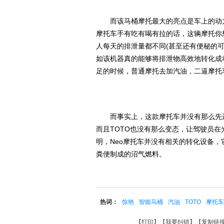
而该马桶摩托最大的亮点是车上的动力
摩托车手有吃有喝有拉的话，这辆摩托你
人每天的排泄量都不同(甚至还有便秘的
如该机器真的能够将排泄物高效地转化成
足的时候，普通摩托去加汽油，二逼摩托
而事实上，这款摩托车并没有那么先进
而且TOTO也没有那么变态，让驾驶员在
明，Neo摩托车并没有相关的转化设备
粪便制成的沼气燃料。
热词：
惊艳
智能马桶
汽油
TOTO
摩托车
【
打印
】【
我要纠错
】【
复制链