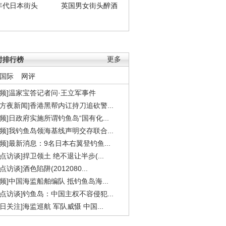
年代日本街头
英国男女街头醉酒
时排行榜
更多
国际
网评
视频]温家宝答记者问·王立军事件
东方夜新闻]香港黑帮内讧持刀追砍警...
视频]日政府实施所谓钓鱼岛“国有化...
视频]我钓鱼岛领海基线声明交存联合...
视频]最新消息：9名日本右翼登钓鱼...
焦点访谈]捍卫领土 绝不退让半步(...
点访谈]酒色陷阱(2012080...
视频]中国海监船舶编队 抵钓鱼岛海...
焦点访谈]钓鱼岛：中国主权不容侵犯...
今日关注]海监巡航 军队威慑 中国...