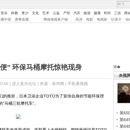
音乐
科教
青少
文化
艺术
公益
产经
汽车
旅游
健康
时尚
三农
商
直播中国
赛事直播
网络电视客户端
|
高清
电影
电视剧
纪录片
动
便” 环保马桶摩托惊艳现身
锘�
央视
:56 |
进入复兴论坛
| 来源：新华网 |
手机看视频
的推崇，日本卫浴企业TOTO为了宣传自身的节能环保理
“马桶三轮摩托车”。
第65
第6
第6
托车改造而成的，造型看上去很独特，驾驶座据说是TOTO