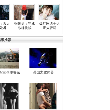
：古人
张泉灵：完成
爆红网络十大
处暑
冰桶挑战
正太萝莉
视频推荐
美国太空武器
军三体舰曝光