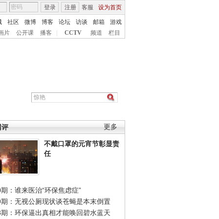
登录
注册
客服
设为首页
城
社区
微博
博客
论坛
访谈
邮箱
游戏
画片
公开课
播客
|
CCTV
频道
栏目
网评
更多
不戴口罩的元宵节彰显责
任
0期：谁来医治“环保焦虑症”
49期：无视公厕现状谈苍蝇是本末倒置
48期：环保逼出真相才能唤回碧水蓝天