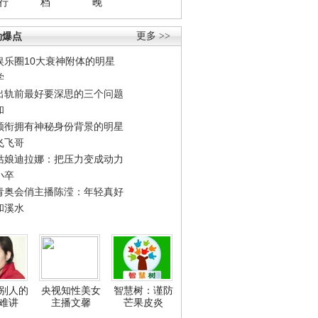
行
档
晚
劲爆点
更多 >>
娱乐圈10大衰神附体的明星
学
出轨前最好要深思的三个问题
和
领衔拥有神秘身份背景的明星
飞飞哥
姑娘迪拉娜：把压力变成动力
小卒
青奥会俏主播陈滢：年轻真好
和溪水
别人的
央视知性美女
智慧树：谨防
难讲
主播文馨
芒果皮炎