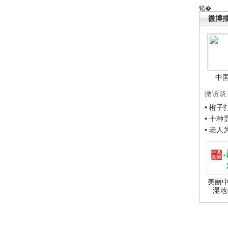
锘�
微博
中
微访谈
• 橙
• 十
• 老
美丽中
湿地