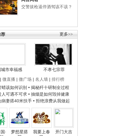
交警拔枪逼停酒驾该不该？
推荐
更多>>
国城市幸福感
不孝七宗罪
|
微直播
|
微广场
|
名人墙
|
排行榜
子打蜡该如何识别
• 揭秘歼十研制全过程
种贵人可遇不可求
• 抽烟是如何毁掉健康
人为病妻搭40米扶手
• 拒绝浪费从我做起
国·
梦想星搭
我要上春
开门大吉