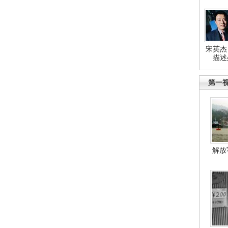
宋英杰
描述
第一
解放