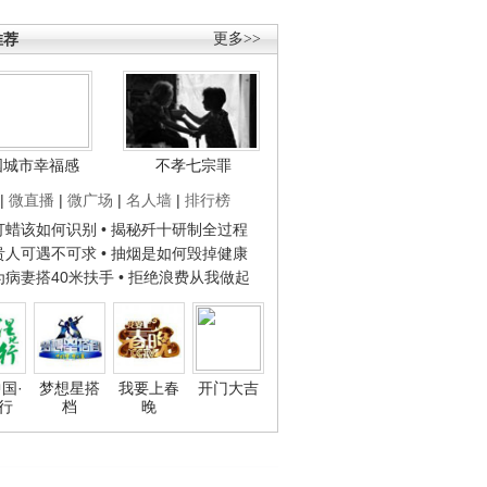
推荐
更多>>
国城市幸福感
不孝七宗罪
|
微直播
|
微广场
|
名人墙
|
排行榜
子打蜡该如何识别
• 揭秘歼十研制全过程
种贵人可遇不可求
• 抽烟是如何毁掉健康
人为病妻搭40米扶手
• 拒绝浪费从我做起
国·
梦想星搭
我要上春
开门大吉
行
档
晚