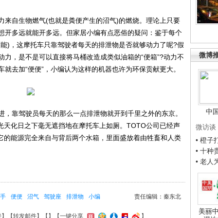
来自生物燃气(也就是粪便产生的沼气)的燃烧。理论上只要
想开多远就能开多远。但家居小编有点恶俗的疑问：鉴于每个
可能)，这摩托车只靠驾驶者每天的排泄物是否就够动力了呢?假
微博
动力，是不是可以直接将马桶改造成类似油箱的“便箱”?动力不
车就去加“便便”，小编认为这样的机器也许为环保贡献更大。
中
，靠驾驶员每天的那么一点排泄物就开到千里之外的东京。
光天化日之下毫无遮挡地在摩托车上如厕。TOTO公司已经声
微访谈
，它的能源完全来自与背后两个水箱，里面盛放着由牲畜和人类
• 橙
• 十
• 老
手
便便
沼气
驾驶座
排泄物
小编
责任编辑：秦东北
美丽中
接
】【
转发邮件
】【
】
【一键分享
】