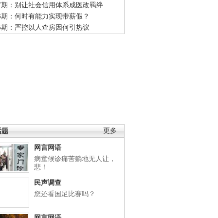
47期：别让社会信用体系成医改羁绊
46期：何时有能力实现带薪假？
45期：严控以人查房因何引热议
话题
更多
网言网语
病童候诊痛苦躺地无人让，
悲！
民声调查
您还看国足比赛吗？
网言网语