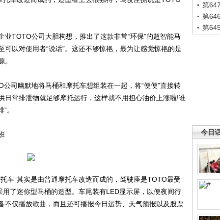
第6
第6
第6
TOTO公司大胆构想，推出了这款非常“环保”的超智能马
至可以对使用者“说话”。这还不够惊艳，最为让感觉惊艳的是
源。
公司幽默地将马桶和摩托车想组装在一起，将“便便”直接转
供日常排泄物就足够摩托运行，这样就不用担心油价上涨啦!谁
排”。
今日
班
车”其实是由普通摩托车改造而成的，驾驶座是TOTO最受
表盘也采用了迷你型马桶的造型。车尾装有LED显示屏，以便夜间行
备不仅播放歌曲，而且还可播报今日运势、天气预报以及股票