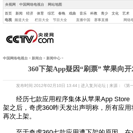
央视网
|
中国网络电视台
|
网站地图
首页
新闻
经济
体育
综艺
春晚
戏曲
音乐
科教
青少
文化
艺术
电视
频道大全
栏目大全
节目大全
直播中国
赛事直播
网络
中国网络电视台
>
新闻台
>
新闻中心
>
360下架App疑因“刷票” 苹果向
发布时间:2012年02月10日 13:44 |
进入复兴论坛
| 来源：《第
经历七款应用程序集体从苹果App Stor
架之后，奇虎360昨天发出声明称，所有应用将
再次上架。
至于奇虎360七款应用遭下架的原因，在