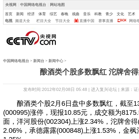
央视网
|
中国网络电视台
|
网站地图
首页
新闻
经济
体育
综艺
春晚
戏曲
音乐
科教
青少
文化
艺术
电视
频道大全
栏目大全
节目大全
直播中国
赛事直播
网络
中国网络电视台
>
新闻台
>
新闻中心
>
酿酒类个股多数飘红 沱牌舍得
发布时间:2012年02月08日 05:48 |
进入复兴论坛
| 来源：证
酿酒类个股2月6日盘中多数飘红，截至13:
(000995)涨停，现报10.85元，成交额为81
面，洋河股份(002304)上涨2.34%，沱牌舍得(
2.06%，承德露露(000848)上涨1.53%，金枫酒