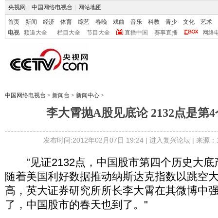
央视网
|
中国网络电视台
|
网站地图
首页
新闻
经济
体育
综艺
春晚
戏曲
音乐
科教
青少
文化
艺术
电视
频道大全
栏目大全
节目大全
直播中国
赛事直播
网络
中国网络电视台
>
新闻台
>
新闻中心
>
李大霄抛A股见底论 2132点是第
发布时间:2012年02月07日 19:24 |
进入复兴论坛
| 来源：
"见证2132点，中国股市第四个历史大底
随着美国利好数据推动纳斯达克指数以跳空大
高，英大证券研究所所长李大霄在其微博中强
了，中国股市的春天也到了。"