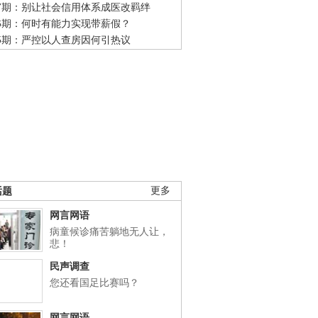
47期：别让社会信用体系成医改羁绊
46期：何时有能力实现带薪假？
45期：严控以人查房因何引热议
话题
更多
网言网语
病童候诊痛苦躺地无人让，
悲！
民声调查
您还看国足比赛吗？
网言网语