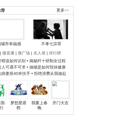
推荐
更多>>
国城市幸福感
不孝七宗罪
|
微直播
|
微广场
|
名人墙
|
排行榜
子打蜡该如何识别
• 揭秘歼十研制全过程
种贵人可遇不可求
• 抽烟是如何毁掉健康
人为病妻搭40米扶手
• 拒绝浪费从我做起
国·
梦想星搭
我要上春
开门大吉
行
档
晚