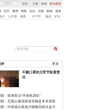
登录
注册
客服
设为首页
城
社区
微博
博客
论坛
访谈
邮箱
游戏
画片
公开课
播客
|
CCTV
频道
栏目
网评
更多
不戴口罩的元宵节彰显责
任
0期：谁来医治“环保焦虑症”
49期：无视公厕现状谈苍蝇是本末倒置
48期：环保逼出真相才能唤回碧水蓝天