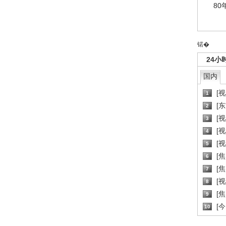
80
锘�
24小
国内
[
1
[
2
[
3
[
4
[
5
[
6
[焦
7
[
8
[
9
[
10