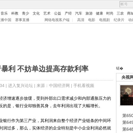
音乐
科教
青少
文化
艺术
公益
产经
汽车
旅游
健康
时尚
三农
商
直播中国
赛事直播
网络电视客户端
|
高清
电影
电视剧
纪录片
动
行暴利 不妨单边提高存款利率
锘�
央视
4 |
进入复兴论坛
| 来源：中国经济网 |
手机看视频
济增速逐步放缓，受到外部出口需求减少和内部通胀压力的
反的是，银行业却独善其身，去年利润出现了大幅增长。
第65
银行作为第三产业，其利润来自整个经济产业链条的中间环
第6
利润过多，那么，实体经济的企业特别是中小企业利润必然就
第6