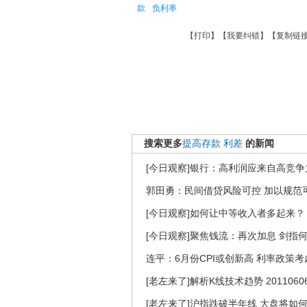
款
负利率
【
打印
】【
我要纠错
】【
复制链
搜索更多
提高存款
利差
的新闻
[今日观察]银行：高利润应来自高竞争力(2
郭田勇：民间借贷风险可控 加以规范
[今日观察]如何让中等收入者多起来？（2
[今日观察]聚焦钱流：再次加息 剑指何方
连平：6月份CPI或创新高 利率政策
[老左来了]解析K线技术趋势 2011060
[老左来了]沪指跌破半年线 大盘将如何支撑 