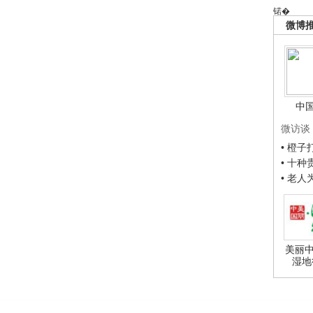
锘�
微博
中
微访谈
• 橙
• 十
• 老
美丽中
湿地