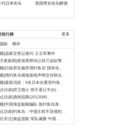
年代日本街头
英国男女街头醉酒
时排行榜
更多
国际
网评
视频]温家宝答记者问·王立军事件
东方夜新闻]香港黑帮内讧持刀追砍警...
视频]日政府实施所谓钓鱼岛“国有化...
视频]我钓鱼岛领海基线声明交存联合...
视频]最新消息：9名日本右翼登钓鱼...
焦点访谈]捍卫领土 绝不退让半步(...
点访谈]酒色陷阱(2012080...
视频]中国海监船舶编队 抵钓鱼岛海...
焦点访谈]钓鱼岛：中国主权不容侵犯...
今日关注]海监巡航 军队威慑 中国...