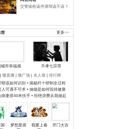
交警拔枪逼停酒驾该不该？
推荐
更多>>
国城市幸福感
不孝七宗罪
|
微直播
|
微广场
|
名人墙
|
排行榜
子打蜡该如何识别
• 揭秘歼十研制全过程
种贵人可遇不可求
• 抽烟是如何毁掉健康
人为病妻搭40米扶手
• 拒绝浪费从我做起
国·
梦想星搭
我要上春
开门大吉