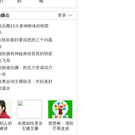
行
档
晚
劲爆点
更多 >>
娱乐圈10大衰神附体的明星
学
出轨前最好要深思的三个问题
和
领衔拥有神秘身份背景的明星
飞飞哥
姑娘迪拉娜：把压力变成动力
小卒
青奥会俏主播陈滢：年轻真好
和溪水
别人的
央视知性美女
智慧树：谨防
难讲
主播文馨
芒果皮炎