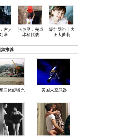
：古人
张泉灵：完成
爆红网络十大
处暑
冰桶挑战
正太萝莉
视频推荐
美国太空武器
军三体舰曝光