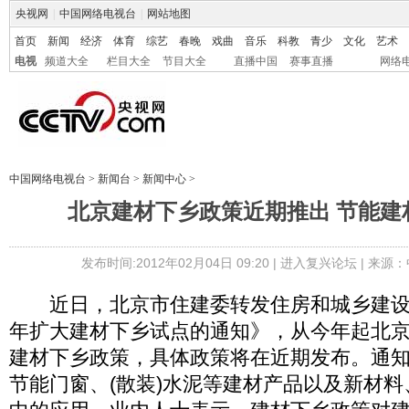
央视网
|
中国网络电视台
|
网站地图
首页
新闻
经济
体育
综艺
春晚
戏曲
音乐
科教
青少
文化
艺术
电视
频道大全
栏目大全
节目大全
直播中国
赛事直播
网络
中国网络电视台
>
新闻台
>
新闻中心
>
北京建材下乡政策近期推出 节能建
发布时间:2012年02月04日 09:20 |
进入复兴论坛
| 来源：
近日，北京市住建委转发住房和城乡建设部
年扩大建材下乡试点的通知》，从今年起北
建材下乡政策，具体政策将在近期发布。通
节能门窗、(散装)水泥等建材产品以及新材