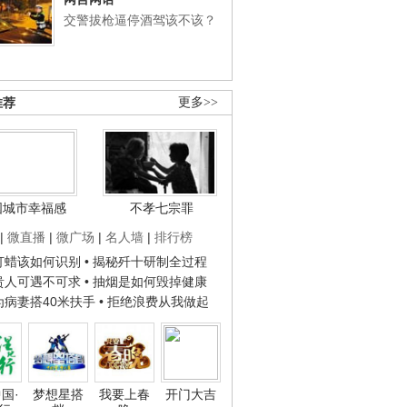
交警拔枪逼停酒驾该不该？
推荐
更多>>
国城市幸福感
不孝七宗罪
|
微直播
|
微广场
|
名人墙
|
排行榜
子打蜡该如何识别
• 揭秘歼十研制全过程
种贵人可遇不可求
• 抽烟是如何毁掉健康
人为病妻搭40米扶手
• 拒绝浪费从我做起
国·
梦想星搭
我要上春
开门大吉