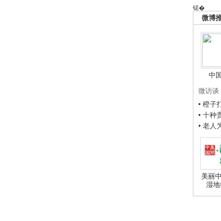
锘�
微博
中
微访谈
• 橙
• 十
• 老
美丽中
湿地