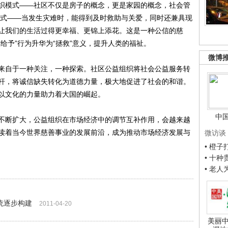
模式――社区不仅是房子的概念，更是家园的概念，社会管
模式――当发生灾难时，能得到及时救助与关爱，同时还兼具现
让我们的生活过得更幸福、更锦上添花。这是一种公信的慈
给予”行为升华为“拯救”意义，提升人类的福祉。
微博
自于一种关注，一种探索。社区公益组织将社会公益服务转
杆，将诚信缺失转化为道德力量，极大地促进了社会的和谐。
以文化的力量助力着大国的崛起。
中
断扩大，公益组织在市场经济中的调节互补作用，会越来越
读着当今世界慈善事业的发展前沿，成为推动市场经济发展与
微访谈
• 橙
• 十
• 老
统逐步构建
2011-04-20
美丽中