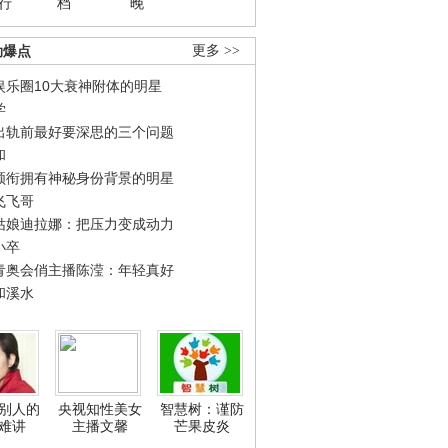
行
档
晚
劲爆点
更多 >>
娱乐圈10大衰神附体的明星
学
出轨前最好要深思的三个问题
和
领衔拥有神秘身份背景的明星
飞飞哥
姑娘迪拉娜：把压力变成动力
小卒
青奥会俏主播陈滢：年轻真好
和溪水
别人的
央视知性美女
智慧树：谨防
难讲
主播文馨
芒果皮炎