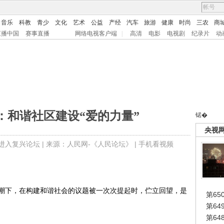
音乐
科教
青少
文化
艺术
公益
产经
汽车
旅游
健康
时尚
三农
商
直播中国
赛事直播
网络电视客户端
|
高清
电影
电视剧
纪录片
动
：和谐社区建设“爱的力量”
锘�
央视
进入复兴论坛
| 来源：人民网-《人民论坛》 |
手机看视频
下，在构建和谐社会的议题被一次次提起时，伫立回望，是
第65
第6
第6