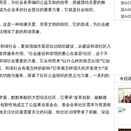
至，为社会各界编织公益互助的纽带，搭建团结关爱的舞
第6
成为企业承担社会责任的重要力量，它就是社会组织。
第6
第6
这是一种传播关爱、培育文明的组织，它的形成，为社会建
活增添了新的和谐景象。
和谐社会，要加强城市基层自治组织建设，从建设和谐社区入
发挥服务作用。”社会建设和管理的重心在基层!社区，这个不
和谐社会重要的力量。它从何而来?以什么样的形态出现?它如
居、和谐社会有着怎样的影响?它有着怎样强大的开发潜力?深
的功能与服务，探索了社区公益组织的意义与力量，一系列的
今日
索，默默奉献的大型综合社区，它秉承“改革创新、破解难
，创新性地成立了公益事业基金会。基金会将社区需求与资源相
地关注社区最需要关注的问题，给社区治理带来了积极、深远