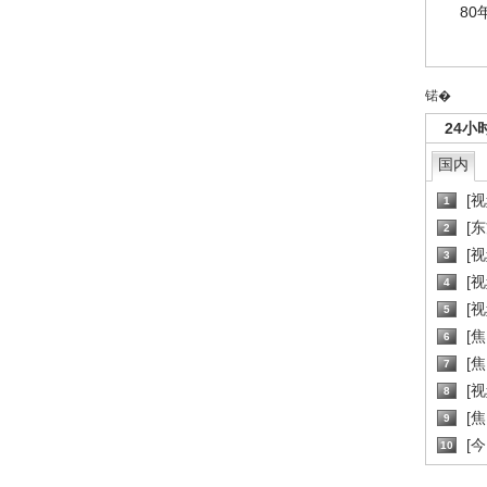
80
锘�
24小
国内
[
1
[
2
[
3
[
4
[
5
[
6
[焦
7
[
8
[
9
[
10