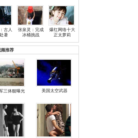
：古人
张泉灵：完成
爆红网络十大
处暑
冰桶挑战
正太萝莉
视频推荐
美国太空武器
军三体舰曝光