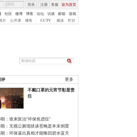
登录
注册
客服
设为首页
城
社区
微博
博客
论坛
访谈
邮箱
游戏
画片
公开课
播客
|
CCTV
频道
栏目
网评
更多
不戴口罩的元宵节彰显责
任
0期：谁来医治“环保焦虑症”
49期：无视公厕现状谈苍蝇是本末倒置
48期：环保逼出真相才能唤回碧水蓝天