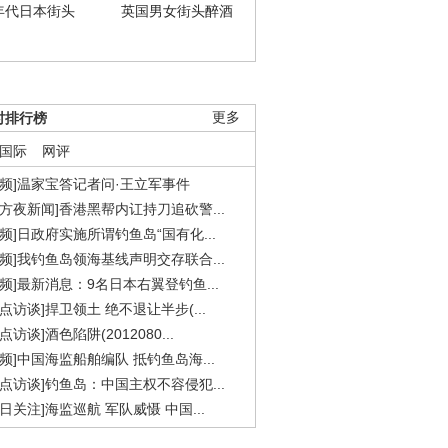
年代日本街头
英国男女街头醉酒
时排行榜
更多
国际
网评
视频]温家宝答记者问·王立军事件
东方夜新闻]香港黑帮内讧持刀追砍警...
视频]日政府实施所谓钓鱼岛“国有化...
视频]我钓鱼岛领海基线声明交存联合...
视频]最新消息：9名日本右翼登钓鱼...
焦点访谈]捍卫领土 绝不退让半步(...
点访谈]酒色陷阱(2012080...
视频]中国海监船舶编队 抵钓鱼岛海...
焦点访谈]钓鱼岛：中国主权不容侵犯...
今日关注]海监巡航 军队威慑 中国...