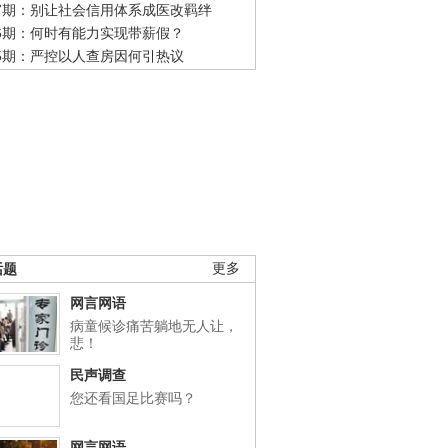
47期：别让社会信用体系成医改羁绊
46期：何时有能力实现带薪假？
45期：严控以人查房因何引热议
话题
更多
网言网语
病童候诊痛苦躺地无人让，
悲！
民声调查
您还看国足比赛吗？
网言网语