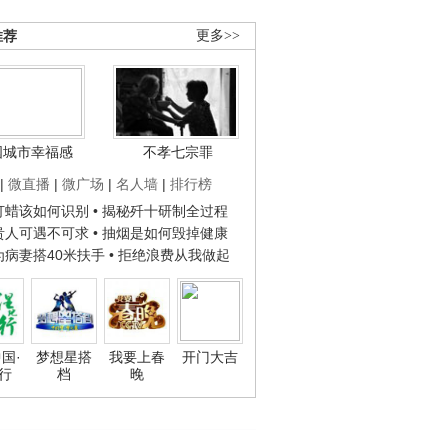
推荐
更多>>
国城市幸福感
不孝七宗罪
|
微直播
|
微广场
|
名人墙
|
排行榜
子打蜡该如何识别
• 揭秘歼十研制全过程
种贵人可遇不可求
• 抽烟是如何毁掉健康
人为病妻搭40米扶手
• 拒绝浪费从我做起
国·
梦想星搭
我要上春
开门大吉
行
档
晚