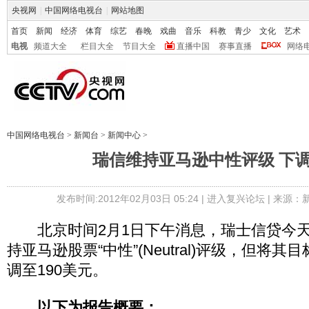
央视网
|
中国网络电视台
|
网站地图
首页
新闻
经济
体育
综艺
春晚
戏曲
音乐
科教
青少
文化
艺术
电视
频道大全
栏目大全
节目大全
直播中国
赛事直播
网络
中国网络电视台
>
新闻台
>
新闻中心
>
瑞信维持亚马逊中性评级 下
发布时间:2012年02月03日 05:24 |
进入复兴论坛
| 来源：
北京时间2月1日下午消息，瑞士信贷今天
持亚马逊股票“中性”(Neutral)评级，但将其
调至190美元。
以下为报告概要：