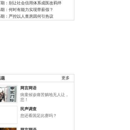
47期：别让社会信用体系成医改羁绊
46期：何时有能力实现带薪假？
45期：严控以人查房因何引热议
话题
更多
网言网语
病童候诊痛苦躺地无人让，
悲！
民声调查
您还看国足比赛吗？
网言网语