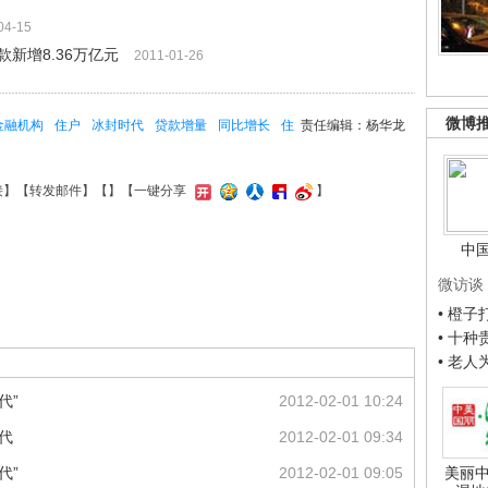
04-15
新增8.36万亿元
2011-01-26
微博
金融机构
住户
冰封时代
贷款增量
同比增长
住
责任编辑：杨华龙
接
】【
转发邮件
】【
】
【一键分享
】
中
微访谈
• 橙
• 十
• 老
代”
2012-02-01 10:24
代
2012-02-01 09:34
代”
2012-02-01 09:05
美丽中