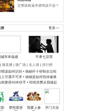
交警拔枪逼停酒驾该不该？
推荐
更多>>
国城市幸福感
不孝七宗罪
|
微直播
|
微广场
|
名人墙
|
排行榜
子打蜡该如何识别
• 揭秘歼十研制全过程
种贵人可遇不可求
• 抽烟是如何毁掉健康
人为病妻搭40米扶手
• 拒绝浪费从我做起
国·
梦想星搭
我要上春
开门大吉