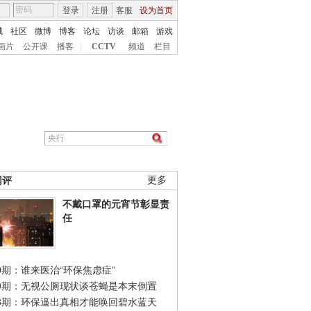
登录
注册
客服
设为首页
城
社区
微博
博客
论坛
访谈
邮箱
游戏
画片
公开课
播客
|
CCTV
频道
栏目
网评
更多
不戴口罩的元宵节彰显责
任
0期：谁来医治“环保焦虑症”
49期：无视公厕现状谈苍蝇是本末倒置
48期：环保逼出真相才能唤回碧水蓝天