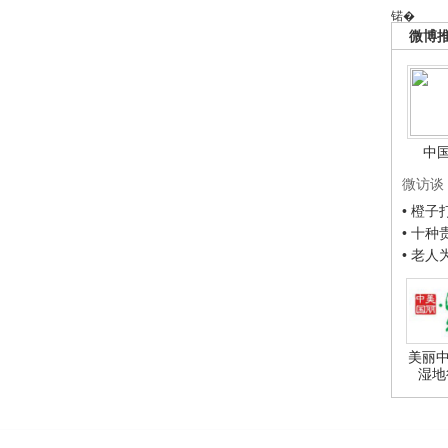
锘�
微博
中
微访谈
• 橙
• 十
• 老
美丽中
湿地