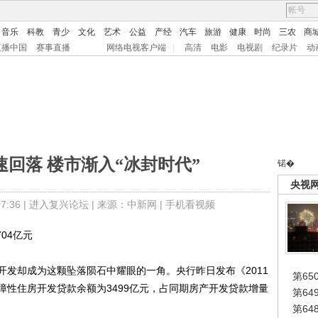
音乐
科教
青少
文化
艺术
公益
产经
汽车
旅游
健康
时尚
三农
商
直播中国
赛事直播
网络电视客户端
|
高清
电影
电视剧
纪录片
动
回落 楼市渐入“冰封时代”
锘�
央视
:36 |
进入复兴论坛
| 来源：中新网 |
手机看视频
04亿元
却成为这颗坠落陨石中耀眼的一角。央行昨日发布《2011
第65
障性住房开发贷款余额为3499亿元，占同期房产开发贷款增量
第6
第6