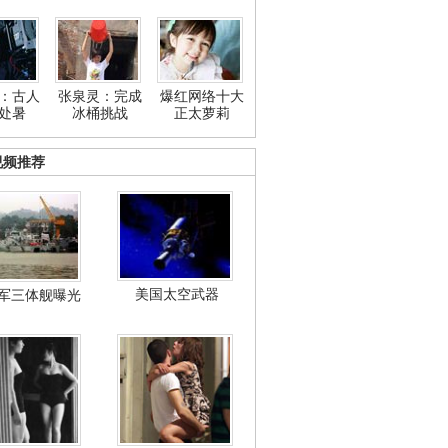
：古人
张泉灵：完成
爆红网络十大
处暑
冰桶挑战
正太萝莉
视频推荐
美国太空武器
军三体舰曝光