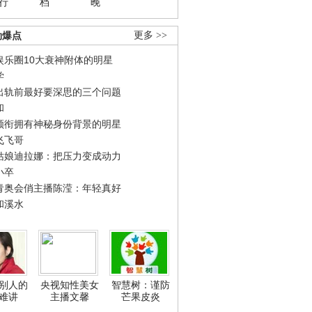
行
档
晚
劲爆点
更多 >>
娱乐圈10大衰神附体的明星
学
出轨前最好要深思的三个问题
和
领衔拥有神秘身份背景的明星
飞飞哥
姑娘迪拉娜：把压力变成动力
小卒
青奥会俏主播陈滢：年轻真好
和溪水
别人的
央视知性美女
智慧树：谨防
难讲
主播文馨
芒果皮炎