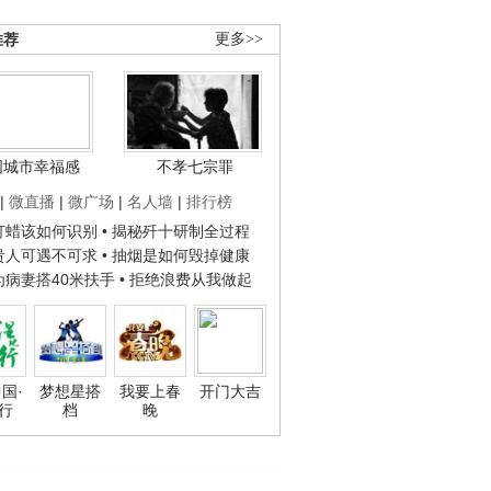
推荐
更多>>
国城市幸福感
不孝七宗罪
|
微直播
|
微广场
|
名人墙
|
排行榜
子打蜡该如何识别
• 揭秘歼十研制全过程
种贵人可遇不可求
• 抽烟是如何毁掉健康
人为病妻搭40米扶手
• 拒绝浪费从我做起
国·
梦想星搭
我要上春
开门大吉
行
档
晚