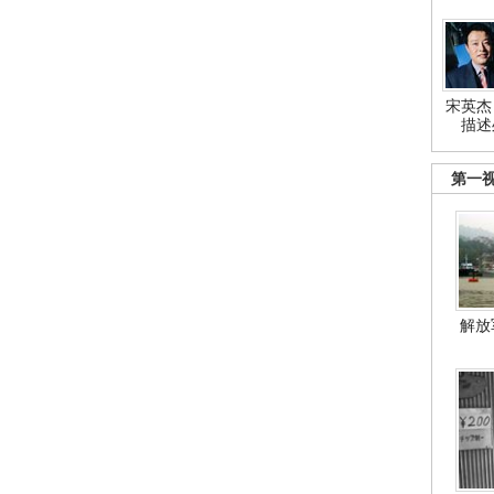
宋英杰
描述
第一
解放