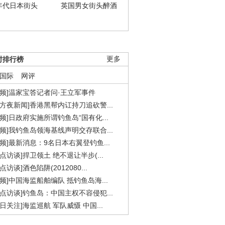
年代日本街头
英国男女街头醉酒
时排行榜
更多
国际
网评
视频]温家宝答记者问·王立军事件
东方夜新闻]香港黑帮内讧持刀追砍警...
视频]日政府实施所谓钓鱼岛“国有化...
视频]我钓鱼岛领海基线声明交存联合...
视频]最新消息：9名日本右翼登钓鱼...
焦点访谈]捍卫领土 绝不退让半步(...
点访谈]酒色陷阱(2012080...
视频]中国海监船舶编队 抵钓鱼岛海...
焦点访谈]钓鱼岛：中国主权不容侵犯...
今日关注]海监巡航 军队威慑 中国...