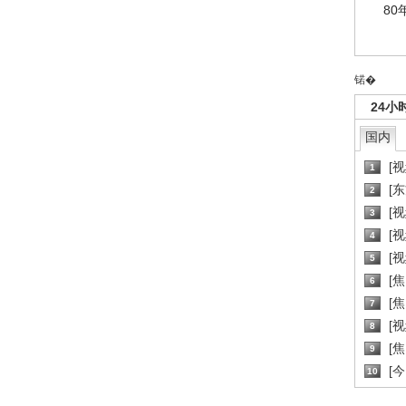
80
锘�
24小
国内
[
1
[
2
[
3
[
4
[
5
[
6
[焦
7
[
8
[
9
[
10