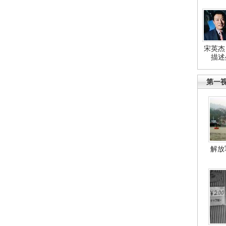
宋英杰
描述
第一
解放