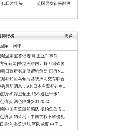
年代日本街头
英国男女街头醉酒
时排行榜
更多
国际
网评
视频]温家宝答记者问·王立军事件
东方夜新闻]香港黑帮内讧持刀追砍警...
视频]日政府实施所谓钓鱼岛“国有化...
视频]我钓鱼岛领海基线声明交存联合...
视频]最新消息：9名日本右翼登钓鱼...
焦点访谈]捍卫领土 绝不退让半步(...
点访谈]酒色陷阱(2012080...
视频]中国海监船舶编队 抵钓鱼岛海...
焦点访谈]钓鱼岛：中国主权不容侵犯...
今日关注]海监巡航 军队威慑 中国...