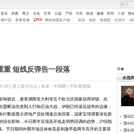
音乐
科教
青少
文化
艺术
公益
产经
汽车
旅游
健康
时尚
三农
商
直播中国
赛事直播
网络电视客户端
|
高清
电影
电视剧
纪录片
动
重重 短线反弹告一段落
锘�
央视
:48 |
进入复兴论坛
| 来源：中国网 |
手机看视频
响犹在，惠誉调降意大利等五个欧元区国家信用评级。此
欧盟断油先发制人打响石油大战，伊朗已经逼近战争的边缘，
央行数据显示房地产贷款增速总体回落，温家宝强调要深化新
第65
的综合影响，今日两市呈现高开低走弱势回调的趋势，沪综指
第6
日线。节日期间外围市场总体收高是刺激早盘两市高开的主要原
第6