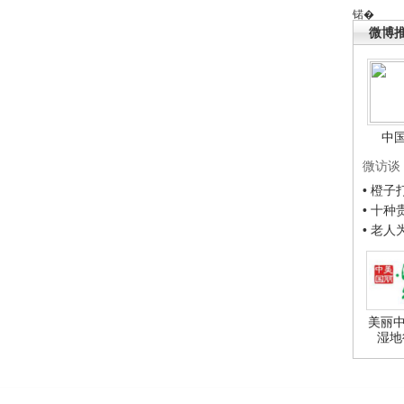
锘�
微博
中
微访谈
• 橙
• 十
• 老
美丽中
湿地