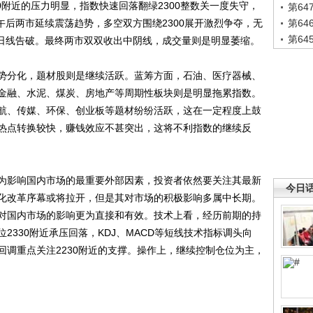
0附近的压力明显，指数快速回落翻绿2300整数关一度失守，
第6
。午后两市延续震荡趋势，多空双方围绕2300展开激烈争夺，无
第6
第6
5日线告破。最终两市双双收出中阴线，成交量则是明显萎缩。
分化，题材股则是继续活跃。蓝筹方面，石油、医疗器械、
金融、水泥、煤炭、房地产等周期性板块则是明显拖累指数。
航、传媒、环保、创业板等题材纷纷活跃，这在一定程度上鼓
热点转换较快，赚钱效应不甚突出，这将不利指数的继续反
影响国内市场的最重要外部因素，投资者依然要关注其最新
今日
化改革序幕或将拉开，但是其对市场的积极影响多属中长期。
对国内市场的影响更为直接和有效。技术上看，经历前期的持
2330附近承压回落，KDJ、MACD等短线技术指标调头向
回调重点关注2230附近的支撑。操作上，继续控制仓位为主，