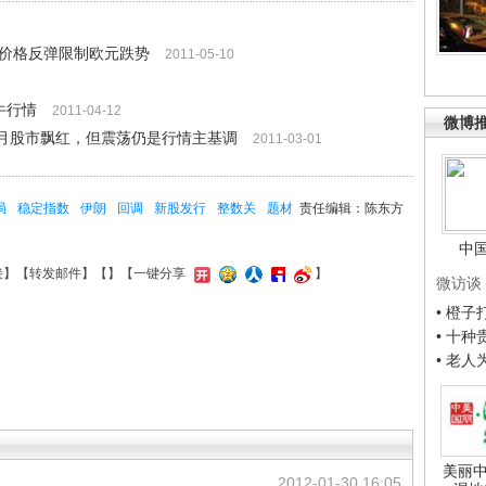
商品价格反弹限制欧元跌势
2011-05-10
牛行情
2011-04-12
微博
点2月股市飘红，但震荡仍是行情主基调
2011-03-01
局
稳定指数
伊朗
回调
新股发行
整数关
题材
责任编辑：陈东方
中
接
】【
转发邮件
】【
】
【一键分享
】
微访谈
• 橙
• 十
• 老
美丽中
2012-01-30 16:05