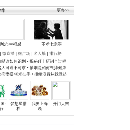
推荐
更多>>
国城市幸福感
不孝七宗罪
|
微直播
|
微广场
|
名人墙
|
排行榜
子打蜡该如何识别
• 揭秘歼十研制全过程
种贵人可遇不可求
• 抽烟是如何毁掉健康
人为病妻搭40米扶手
• 拒绝浪费从我做起
国·
梦想星搭
我要上春
开门大吉
行
档
晚