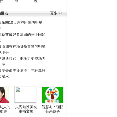
行
档
晚
劲爆点
更多 >>
娱乐圈10大衰神附体的明星
学
出轨前最好要深思的三个问题
和
领衔拥有神秘身份背景的明星
飞飞哥
姑娘迪拉娜：把压力变成动力
小卒
青奥会俏主播陈滢：年轻真好
和溪水
别人的
央视知性美女
智慧树：谨防
难讲
主播文馨
芒果皮炎