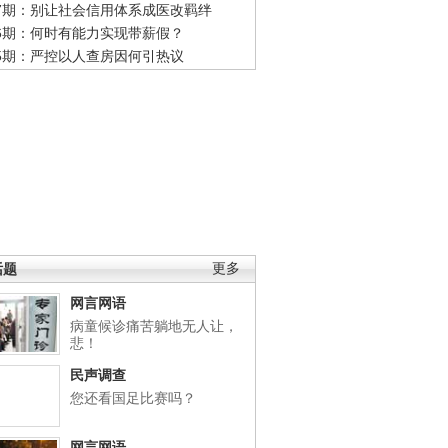
47期：别让社会信用体系成医改羁绊
46期：何时有能力实现带薪假？
45期：严控以人查房因何引热议
话题
更多
网言网语
病童候诊痛苦躺地无人让，
悲！
民声调查
您还看国足比赛吗？
网言网语