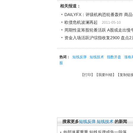
相关报道：
DAILYFX：评级机构恐轮番轰炸 
欧债危机波澜再起
2011-05-10
周期性蓝筹股轮番活跃 A股或走出慢
资金入场活跃沪综指收复2900 盘
热词：
短线反弹
短线技术
指数开盘
涨格
股
【
打印
】【
我要纠错
】【
复制链
搜索更多
短线反弹
短线技术
的新闻
外部迷雾重重 短线反弹或告一段落