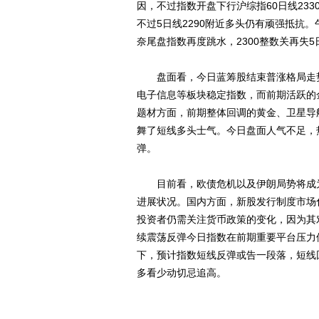
因，不过指数开盘下行沪综指60日线233
不过5日线2290附近多头仍有顽强抵抗
奈尾盘指数再度跳水，2300整数关再失
盘面看，今日蓝筹股结束普涨格局走势
电子信息等板块稳定指数，而前期活跃的
题材方面，前期整体回调的黄金、卫星导
舞了短线多头士气。今日盘面人气不足，
弹。
目前看，欧债危机以及伊朗局势将成为
进展状况。国内方面，新股发行制度市场
投资者仍需关注货币政策的变化，因为其
续震荡反弹今日指数在前期重要平台压力位
下，预计指数短线反弹或告一段落，短线
多看少动切忌追高。