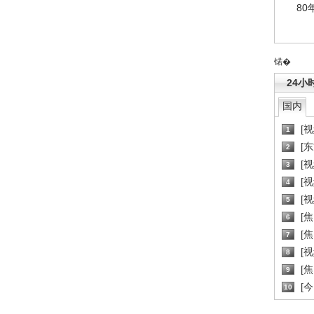
80
锘�
24小
国内
[
1
[
2
[
3
[
4
[
5
[
6
[焦
7
[
8
[
9
[
10