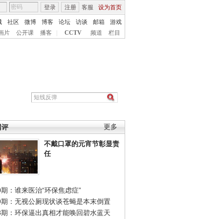
登录
注册
客服
设为首页
城
社区
微博
博客
论坛
访谈
邮箱
游戏
画片
公开课
播客
|
CCTV
频道
栏目
网评
更多
不戴口罩的元宵节彰显责
任
0期：谁来医治“环保焦虑症”
49期：无视公厕现状谈苍蝇是本末倒置
48期：环保逼出真相才能唤回碧水蓝天