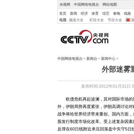
央视网
|
中国网络电视台
|
网站地图
首页
新闻
经济
体育
综艺
春晚
戏曲
电视
频道大全
栏目大全
节目大全
中国网络电视台
>
新闻台
>
新闻中心
>
外部迷雾
发布时间:2012年01月31日 05
欧债危机再起波澜，其对国际市场的影
外，伊朗局势再度紧张，伊朗高调讨论对
战争将给世界经济带来重创。国内方面，
股发行制度市场化改革。受上述复杂因素
反弹在60日线附近承压回落盘中失守5