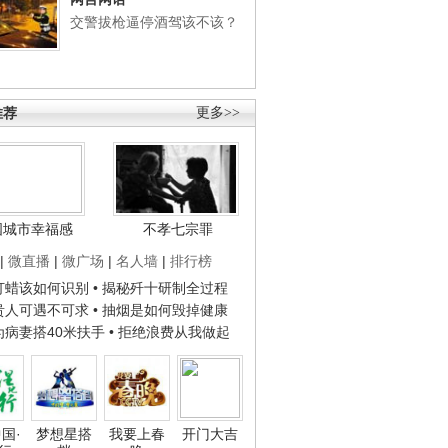
交警拔枪逼停酒驾该不该？
推荐
更多>>
国城市幸福感
不孝七宗罪
|
微直播
|
微广场
|
名人墙
|
排行榜
子打蜡该如何识别
• 揭秘歼十研制全过程
种贵人可遇不可求
• 抽烟是如何毁掉健康
人为病妻搭40米扶手
• 拒绝浪费从我做起
国·
梦想星搭
我要上春
开门大吉