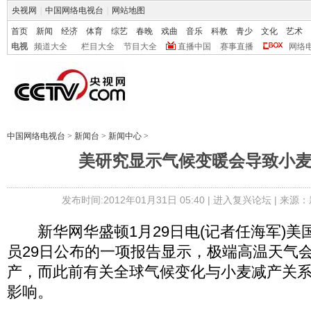
央视网
|
中国网络电视台
|
网站地图
首页
新闻
经济
体育
综艺
春晚
戏曲
音乐
科教
青少
文化
艺术
电视
频道大全
栏目大全
节目大全
直播中国
赛事直播
网络
中国网络电视台
>
新闻台
>
新闻中心
>
美研究显示气候变暖会导致小
发布时间:2012年01月31日 05:40 |
进入复兴论坛
| 来源：
新华网华盛顿1月29日电(记者任海军)美
员29日公布的一项报告显示，极端高温天气
产，而此前有关全球气候变化与小麦减产关
影响。