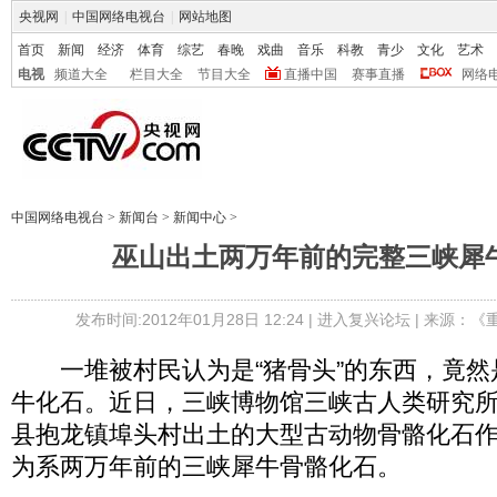
央视网
|
中国网络电视台
|
网站地图
首页
新闻
经济
体育
综艺
春晚
戏曲
音乐
科教
青少
文化
艺术
电视
频道大全
栏目大全
节目大全
直播中国
赛事直播
网络
中国网络电视台
>
新闻台
>
新闻中心
>
巫山出土两万年前的完整三峡犀
发布时间:2012年01月28日 12:24 |
进入复兴论坛
| 来源：《
一堆被村民认为是“猪骨头”的东西，竟然
牛化石。近日，三峡博物馆三峡古人类研究
县抱龙镇埠头村出土的大型古动物骨骼化石
为系两万年前的三峡犀牛骨骼化石。