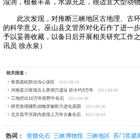
湿润，植被丰富，水源充足，很适宜大型动
此次发现，对推断三峡地区古地理、古环
的科学意义。巫山县文管所对化石作了进一
予以妥善收藏，以备日后开展相关研究工作之
讯员 徐永泉）
相关报道：
骨质疏松防治当心误区
2011-05-10
河南栾川发现古人类洞穴遗址 距今约3万年
2011-05-09
工地挖出10万年前野牛化石
2011-04-30
研究发现哺乳动物灵敏听力进化原因
2011-04-16
北京昌平河床内发现上万年古象化石
2011-04-04
热词：
骨骼化石
三峡博物馆
三峡地区
苏门答腊