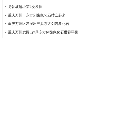
龙骨坡遗址第4次发掘
重庆万州：东方剑齿象化石站立起来
重庆万州区发掘出三具东方剑齿象化石
重庆万州发掘出3具东方剑齿象化石世界罕见