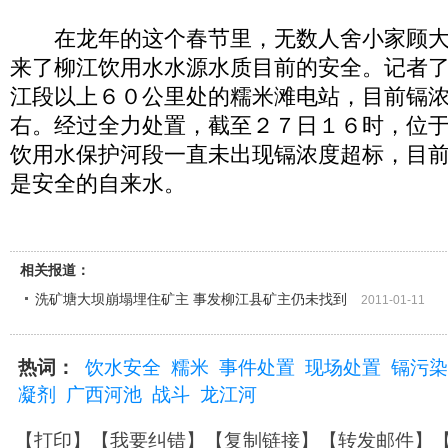
在龙年的这个春节里，无数人舍小家顾大
来了柳江饮用水水源水质目前的安全。记者
江段以上６０公里处的糯米滩电站，目前镉
右。经过全力处置，截至２７日１６时，位
饮用水保护河段一直未出现镉浓度超标，目
是安全的自来水。
相关报道：
洗矿塘大坝崩塌埋住矿主 事发柳江县矿主仍未找到
2011-01-11
热词：
饮水安全
糯米
事件处置
现场处置
镉污染
凝剂
广西河池
战斗
龙江河
【
打印
】【
我要纠错
】【
复制链接
】【
转发邮件
】