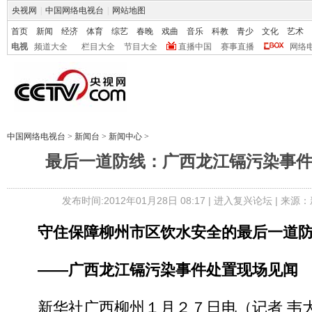
央视网
|
中国网络电视台
|
网站地图
首页
新闻
经济
体育
综艺
春晚
戏曲
音乐
科教
青少
文化
艺术
电视
频道大全
栏目大全
节目大全
直播中国
赛事直播
网络
中国网络电视台
>
新闻台
>
新闻中心
>
最后一道防线：广西龙江镉污染事
发布时间:2012年01月28日 08:17 |
进入复兴论坛
| 来源：
守住保障柳州市区饮水安全的最后一道
――广西龙江镉污染事件处置现场见闻
新华社广西柳州１月２７日电（记者 韦大甘