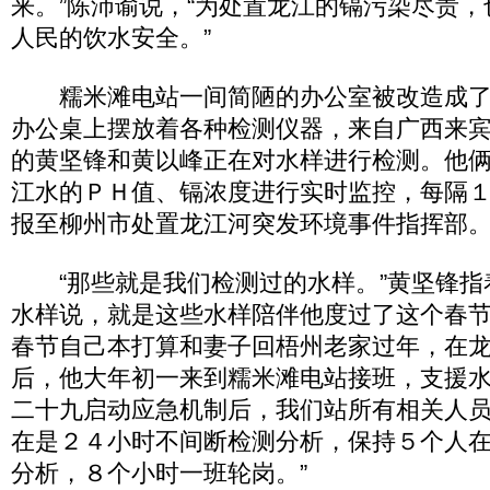
来。”陈沛谕说，“为处置龙江的镉污染尽责
人民的饮水安全。”
糯米滩电站一间简陋的办公室被改造成了
办公桌上摆放着各种检测仪器，来自广西来
的黄坚锋和黄以峰正在对水样进行检测。他
江水的ＰＨ值、镉浓度进行实时监控，每隔
报至柳州市处置龙江河突发环境事件指挥部
“那些就是我们检测过的水样。”黄坚锋指
水样说，就是这些水样陪伴他度过了这个春
春节自己本打算和妻子回梧州老家过年，在
后，他大年初一来到糯米滩电站接班，支援水
二十九启动应急机制后，我们站所有相关人
在是２４小时不间断检测分析，保持５个人
分析，８个小时一班轮岗。”