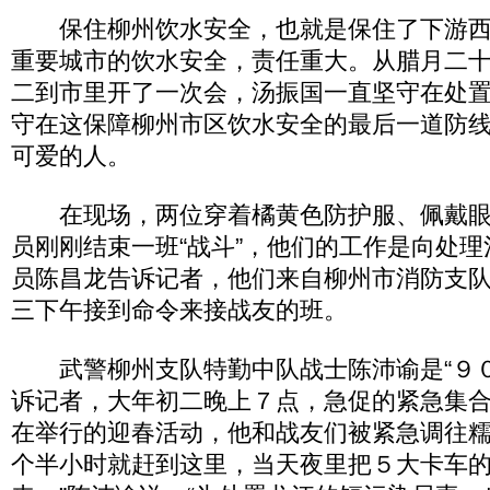
保住柳州饮水安全，也就是保住了下游西
重要城市的饮水安全，责任重大。从腊月二
二到市里开了一次会，汤振国一直坚守在处
守在这保障柳州市区饮水安全的最后一道防
可爱的人。
在现场，两位穿着橘黄色防护服、佩戴眼
员刚刚结束一班“战斗”，他们的工作是向处
员陈昌龙告诉记者，他们来自柳州市消防支
三下午接到命令来接战友的班。
武警柳州支队特勤中队战士陈沛谕是“９０
诉记者，大年初二晚上７点，急促的紧急集
在举行的迎春活动，他和战友们被紧急调往糯
个半小时就赶到这里，当天夜里把５大卡车