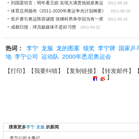
刘国梁坦言：明年看王皓 实现大满贯他就差奥运
2011-05-18
体育总局颁布《2011-2020年奥运争光计划纲要》
2011-05-18
世乒赛引奥运阵容谜团 张继科男单夺冠当有一席
2011-05-16
成都日报：球员躲媒体不是好习惯
2011-04-22
热词：
李宁
龙服
龙的图案
领奖
李宁牌
国家乒
地
李宁公司
运动队
2000年悉尼奥运会
【
打印
】【
我要纠错
】【
复制链接
】【
转发邮件
】
】
搜索更多
李宁
龙服
的新闻
李宁公司大事记