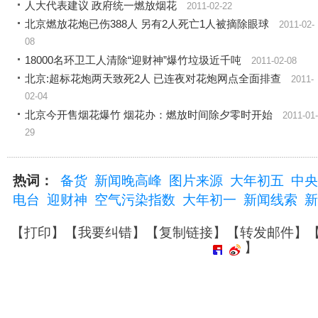
人大代表建议 政府统一燃放烟花
2011-02-22
北京燃放花炮已伤388人 另有2人死亡1人被摘除眼球
2011-02-
08
18000名环卫工人清除“迎财神”爆竹垃圾近千吨
2011-02-08
北京:超标花炮两天致死2人 已连夜对花炮网点全面排查
2011-
02-04
北京今开售烟花爆竹 烟花办：燃放时间除夕零时开始
2011-01-
29
热词：
备货
新闻晚高峰
图片来源
大年初五
中央
电台
迎财神
空气污染指数
大年初一
新闻线索
新
【
打印
】【
我要纠错
】【
复制链接
】【
转发邮件
】
】