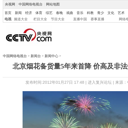
央视网
|
中国网络电视台
|
网站地图
首页
新闻
经济
体育
综艺
春晚
戏曲
音乐
科教
青少
文化
艺术
电视
频道大全
栏目大全
节目大全
直播中国
赛事直播
网络
中国网络电视台
>
新闻台
>
新闻中心
>
北京烟花备货量5年来首降 价高及非
发布时间:2012年01月27日 17:48 |
进入复兴论坛
| 来源：