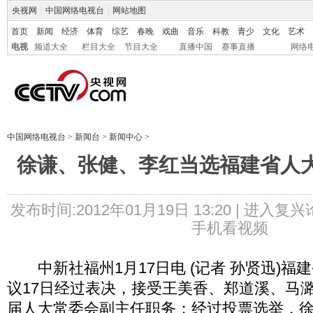
央视网
|
中国网络电视台
|
网站地图
首页
新闻
经济
体育
综艺
春晚
戏曲
音乐
科教
青少
文化
艺术
电视
频道大全
栏目大全
节目大全
直播中国
赛事直播
网络
中国网络电视台
>
新闻台
>
新闻中心
>
徐谦、张健、李红当选福建省人
发布时间:2012年01月19日 13:20 |
进入复兴
手机看视频
中新社福州1月17日电 (记者 孙贤迅)福
议17日经过表决，接受王美香、郑道溪、马
届人大常委会副主任职务；经过投票选举，