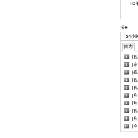
80
锘�
24小
国内
[
1
[
2
[
3
[
4
[
5
[
6
[焦
7
[
8
[
9
[
10