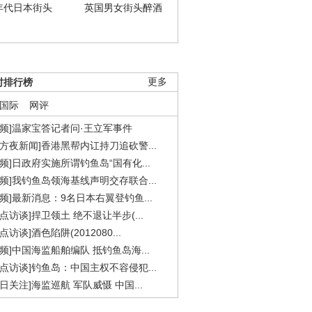
年代日本街头
英国男女街头醉酒
时排行榜
更多
国际
网评
视频]温家宝答记者问·王立军事件
东方夜新闻]香港黑帮内讧持刀追砍警...
视频]日政府实施所谓钓鱼岛“国有化...
视频]我钓鱼岛领海基线声明交存联合...
视频]最新消息：9名日本右翼登钓鱼...
焦点访谈]捍卫领土 绝不退让半步(...
点访谈]酒色陷阱(2012080...
视频]中国海监船舶编队 抵钓鱼岛海...
焦点访谈]钓鱼岛：中国主权不容侵犯...
今日关注]海监巡航 军队威慑 中国...