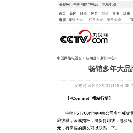
央视网
|
中国网络电视台
|
网站地图
首页
新闻
经济
体育
综艺
春晚
戏曲
电视
频道大全
栏目大全
节目大全
中国网络电视台
>
新闻台
>
新闻中心
>
畅销多年大品牌 
发布时间:2012年01月18日 08:2
【
PConline广州站
行情】
中崎PST700作为中崎公司多年畅销
藏线槽，金属扣板，确保打印线，电源线，
元，有需要的朋友可以联系一下。