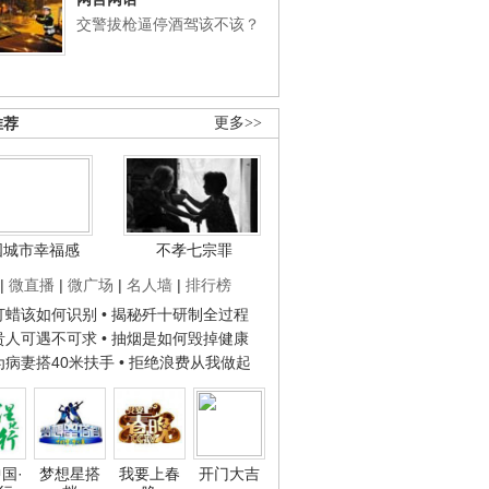
交警拔枪逼停酒驾该不该？
推荐
更多>>
国城市幸福感
不孝七宗罪
|
微直播
|
微广场
|
名人墙
|
排行榜
子打蜡该如何识别
• 揭秘歼十研制全过程
种贵人可遇不可求
• 抽烟是如何毁掉健康
人为病妻搭40米扶手
• 拒绝浪费从我做起
国·
梦想星搭
我要上春
开门大吉