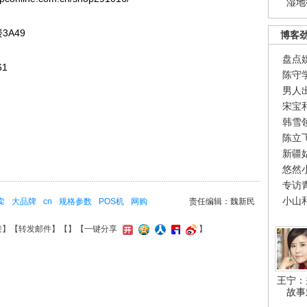
湿地
A49
博客
盘点
61
陈守
男人
宋宝
韩雪
陈立
新疆
悠然
专访
小山
卖
大品牌
cn
规格参数
POS机
网购
责任编辑：魏新民
接
】【
转发邮件
】【
】
【一键分享
】
王宁：
故事