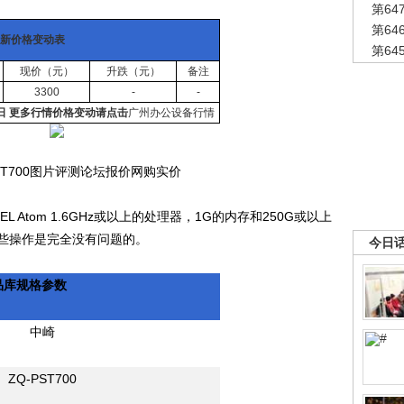
第6
第6
新价格变动表
第6
现价（元）
升跌（元）
备注
3300
-
-
3日 更多行情价格变动请点击
广州办公设备行情
PST700图片评测论坛报价网购实价
 Atom 1.6GHz或以上的处理器，1G的内存和250G或以上
些操作是完全没有问题的。
今日
产品库规格参数
中崎
ZQ-PST700