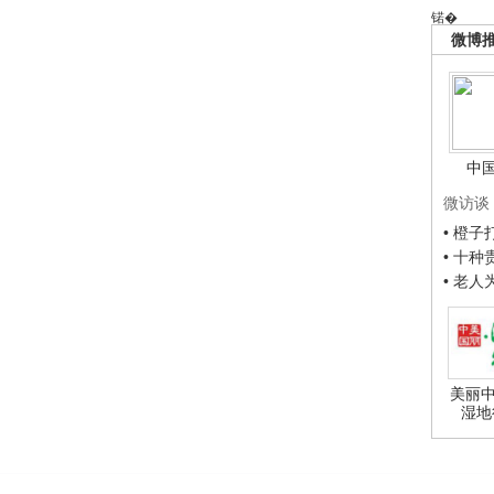
锘�
微博
中
微访谈
• 橙
• 十
• 老
美丽中
湿地