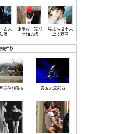
：古人
张泉灵：完成
爆红网络十大
处暑
冰桶挑战
正太萝莉
视频推荐
美国太空武器
军三体舰曝光