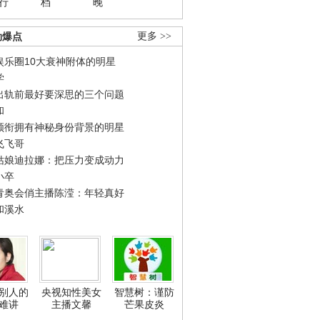
行
档
晚
劲爆点
更多 >>
娱乐圈10大衰神附体的明星
学
出轨前最好要深思的三个问题
和
领衔拥有神秘身份背景的明星
飞飞哥
姑娘迪拉娜：把压力变成动力
小卒
青奥会俏主播陈滢：年轻真好
和溪水
别人的
央视知性美女
智慧树：谨防
难讲
主播文馨
芒果皮炎