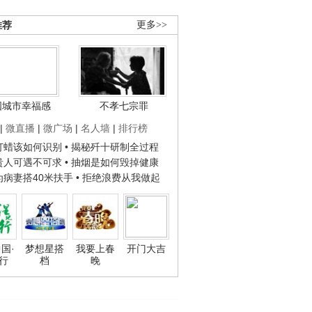
推荐
更多>>
国城市幸福感
不孝七宗罪
|
微直播
|
微广场
|
名人墙
|
排行榜
子打蜡该如何识别
• 揭秘歼十研制全过程
种贵人可遇不可求
• 抽烟是如何毁掉健康
人为病妻搭40米扶手
• 拒绝浪费从我做起
国·
梦想星搭
我要上春
开门大吉
行
档
晚