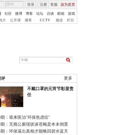
登录
注册
客服
设为首页
城
社区
微博
博客
论坛
访谈
邮箱
游戏
画片
公开课
播客
|
CCTV
频道
栏目
网评
更多
不戴口罩的元宵节彰显责
任
0期：谁来医治“环保焦虑症”
49期：无视公厕现状谈苍蝇是本末倒置
48期：环保逼出真相才能唤回碧水蓝天