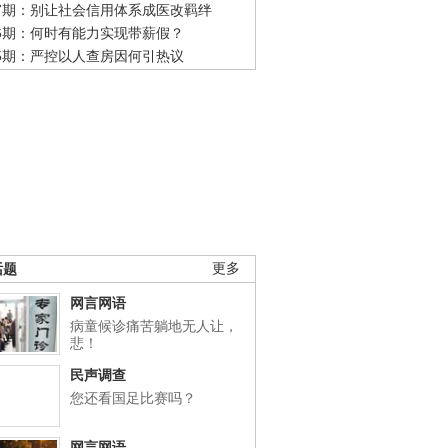
47期：别让社会信用体系成医改羁绊
46期：何时有能力实现带薪假？
45期：严控以人查房因何引热议
话题
更多
网言网语
病童候诊痛苦躺地无人让，
悲！
民声调查
您还看国足比赛吗？
网言网语