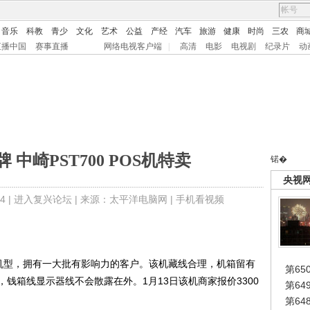
音乐
科教
青少
文化
艺术
公益
产经
汽车
旅游
健康
时尚
三农
商
直播中国
赛事直播
网络电视客户端
|
高清
电影
电视剧
纪录片
动
中崎PST700 POS机特卖
锘�
央视
4 |
进入复兴论坛
| 来源：太平洋电脑网 |
手机看视频
机型，拥有一大批有影响力的客户。该机藏线合理，机箱留有
第65
钱箱线显示器线不会散露在外。1月13日该机商家报价3300
第6
第6