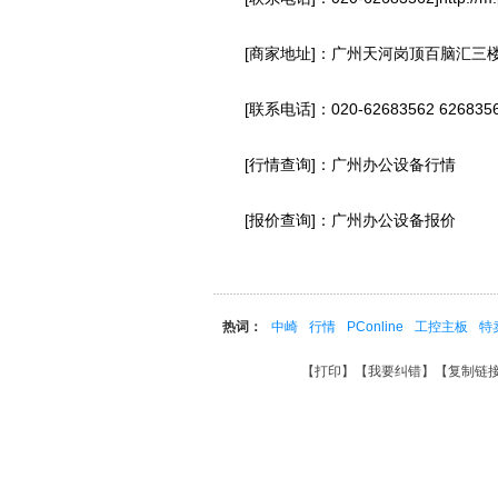
[商家地址]：广州天河岗顶百脑汇三楼3
[联系电话]：020-62683562 626835
[行情查询]：广州办公设备行情
[报价查询]：广州办公设备报价
热词：
中崎
行情
PConline
工控主板
特
【
打印
】【
我要纠错
】【
复制链