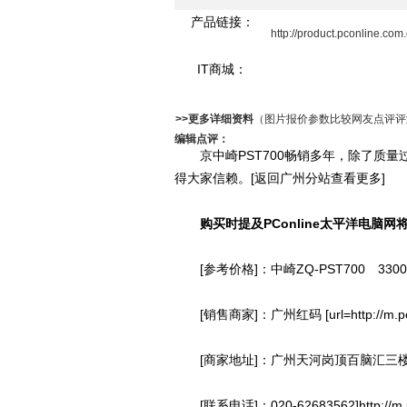
产品链接：
http://product.pconline.co
IT商城：
>>更多详细资料
（图片报价参数比较网友点评评
编辑点评：
京中崎PST700畅销多年，除了质量
得大家信赖。[返回广州分站查看更多]
购买时提及PConline太平洋电脑
[参考价格]：中崎ZQ-PST700 330
[销售商家]：广州红码 [url=http://m.pconl
[商家地址]：广州天河岗顶百脑汇三楼3
[联系电话]：020-62683562]http://m.pco