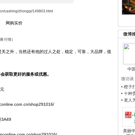
m.cn/cashing/zhongqi/149803.html
网购实价
微博
测 行情）
过关之外，当然还有他的过人之处，稳定，可靠，大品牌，值
中
网将会获取更好的服务或优惠。
微访谈
• 橙
0元
• 十
• 老
ine.com.cn/shop291016/
A49
美丽中
nline.com.cn/shop291016/