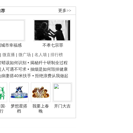
推荐
更多>>
国城市幸福感
不孝七宗罪
|
微直播
|
微广场
|
名人墙
|
排行榜
子打蜡该如何识别
• 揭秘歼十研制全过程
种贵人可遇不可求
• 抽烟是如何毁掉健康
人为病妻搭40米扶手
• 拒绝浪费从我做起
国·
梦想星搭
我要上春
开门大吉
行
档
晚