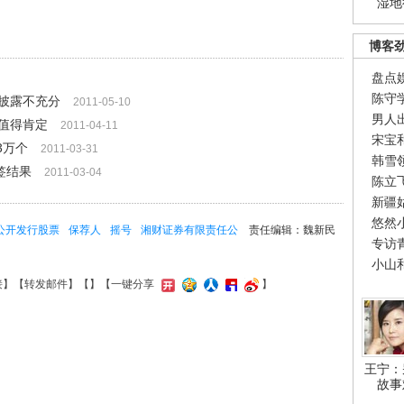
湿地
博客
盘点
陈守
披露不充分
2011-05-10
男人
值得肯定
2011-04-11
宋宝
3万个
2011-03-31
韩雪
签结果
2011-03-04
陈立
新疆
悠然
公开发行股票
保荐人
摇号
湘财证券有限责任公
责任编辑：魏新民
专访
小山
接
】【
转发邮件
】【
】
【一键分享
】
王宁：
故事