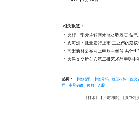
相关报道：
央行：部分承销商未能尽职履责 信息
皮海洲：批量发行上市 王亚伟的建议
高盟新材公布网上申购中签号 共计4.
天津文交所公布第二批艺术品申购中
热词：
中签结果
中签号码
新型材料
首次
司
主承销商
位数
Ａ股
【
打印
】【
我要纠错
】【
复制链