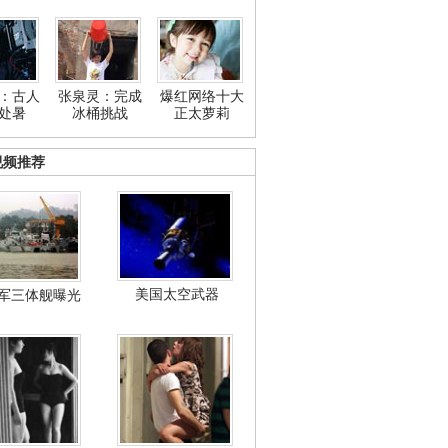
：古人
张泉灵：完成
爆红网络十大
处暑
冰桶挑战
正太萝莉
视频推荐
美国太空武器
军三体舰曝光