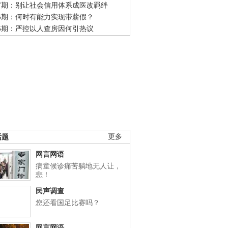
47期：别让社会信用体系成医改羁绊
46期：何时有能力实现带薪假？
45期：严控以人查房因何引热议
话题
更多
网言网语
病童候诊痛苦躺地无人让，
悲！
民声调查
您还看国足比赛吗？
网言网语