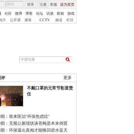
登录
注册
客服
设为首页
城
社区
微博
博客
论坛
访谈
邮箱
游戏
画片
公开课
播客
|
CCTV
频道
栏目
网评
更多
不戴口罩的元宵节彰显责
任
0期：谁来医治“环保焦虑症”
49期：无视公厕现状谈苍蝇是本末倒置
48期：环保逼出真相才能唤回碧水蓝天