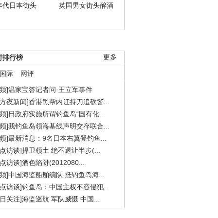
年代日本街头
英国男女街头醉酒
时排行榜
更多
国际
网评
视频]温家宝答记者问·王立军事件
东方夜新闻]香港黑帮内讧持刀追砍警...
视频]日政府实施所谓钓鱼岛“国有化...
视频]我钓鱼岛领海基线声明交存联合...
视频]最新消息：9名日本右翼登钓鱼...
焦点访谈]捍卫领土 绝不退让半步(...
点访谈]酒色陷阱(2012080...
视频]中国海监船舶编队 抵钓鱼岛海...
焦点访谈]钓鱼岛：中国主权不容侵犯...
今日关注]海监巡航 军队威慑 中国...