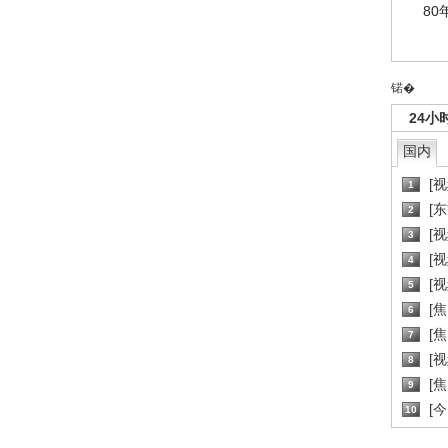
80
锘�
24小
国内
[
1
[
2
[
3
[
4
[
5
[
6
[焦
7
[
8
[
9
[
10