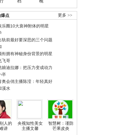
行
档
晚
劲爆点
更多 >>
娱乐圈10大衰神附体的明星
学
出轨前最好要深思的三个问题
和
领衔拥有神秘身份背景的明星
飞飞哥
姑娘迪拉娜：把压力变成动力
小卒
青奥会俏主播陈滢：年轻真好
和溪水
别人的
央视知性美女
智慧树：谨防
难讲
主播文馨
芒果皮炎