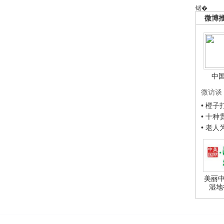
锘�
微博
中
微访谈
• 橙
• 十
• 老
美丽中
湿地