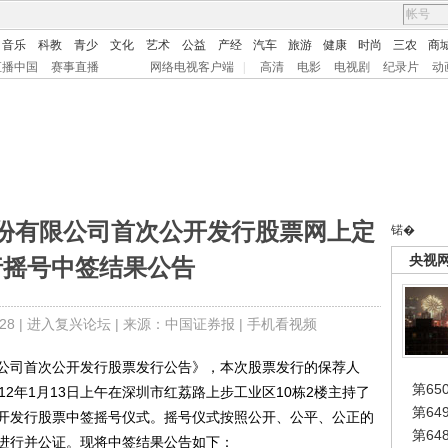
音乐
科教
青少
文化
艺术
公益
产经
汽车
旅游
健康
时尚
三农
商
直播中国
赛事直播
网络电视客户端
|
高清
电影
电视剧
纪录片
动
份有限公司首次公开发行股票网上定
锘�
央视
行摇号中签结果公告
8 |
进入复兴论坛
| 来源：中国证券报 |
手机看视频
司首次公开发行股票发行公告》，本次股票发行的保荐人
第65
2年1月13日上午在深圳市红荔路上步工业区10栋2楼主持了
第6
开发行股票中签摇号仪式。摇号仪式按照公开、公平、公正的
第6
进行并公证。现将中签结果公告如下：