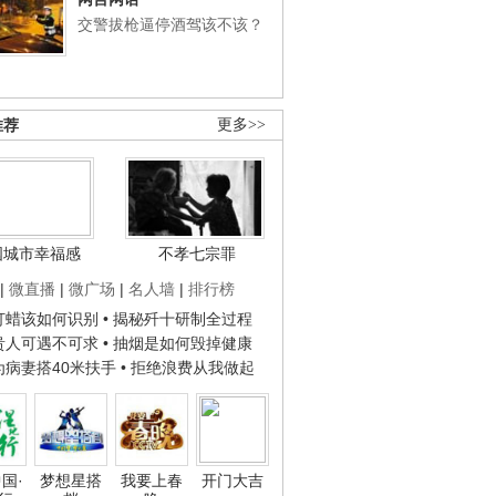
交警拔枪逼停酒驾该不该？
推荐
更多>>
国城市幸福感
不孝七宗罪
|
微直播
|
微广场
|
名人墙
|
排行榜
子打蜡该如何识别
• 揭秘歼十研制全过程
种贵人可遇不可求
• 抽烟是如何毁掉健康
人为病妻搭40米扶手
• 拒绝浪费从我做起
国·
梦想星搭
我要上春
开门大吉