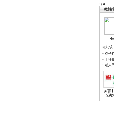
锘�
微博
中
微访谈
• 橙
• 十
• 老
美丽中
湿地