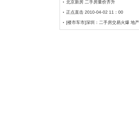
北京新房 二手房量价齐升
正点直击 2010-04-02 11：00
[楼市车市]深圳：二手房交易火爆 地