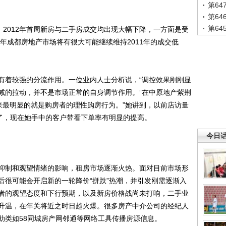
第6
第6
第6
2012年首周新房与二手房成交均出现大幅下降，一方面是受
2年成都房地产市场将有很大可能继续维持2011年的成交低
着较强的分流作用。一位业内人士分析说，“调控效果刚刚显
减的拉动，并不是市场正常的自身调节作用。”在中原地产紫荆
来最明显的就是购房者的理性购房行为。”她讲到，以前店访量
错了，现在她手中的客户带看下单率有明显的提高。
今日
制和观望情绪的影响，租房市场逐渐火热。面对目前市场形
后很可能会开启新的一轮降价“拼跌”热潮，并引发刚需逐渐入
者的观望态度和下行预期，以及新房价格战尚未打响，二手业
升温，在年关将近之时日趋火爆。很多房产中介公司的经纪人
助类如58同城房产网邻通等网络工具传播房源信息。