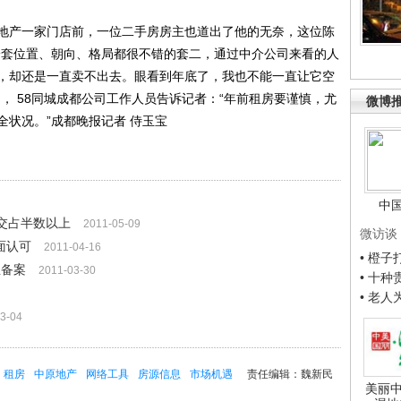
产一家门店前，一位二手房房主也道出了他的无奈，这位陈
一套位置、朝向、格局都很不错的套二，通过中介公司来看的人
，却还是一直卖不出去。眼看到年底了，我也不能一直让它空
， 58同城成都公司工作人员告诉记者：“年前租房要谨慎，尤
微博
状况。”成都晚报记者 侍玉宝
中
成交占半数以上
2011-05-09
微访谈
面认可
2011-04-16
• 橙
租备案
2011-03-30
• 十
• 老
3-04
租房
中原地产
网络工具
房源信息
市场机遇
责任编辑：魏新民
美丽中