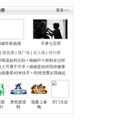
推荐
更多>>
国城市幸福感
不孝七宗罪
|
微直播
|
微广场
|
名人墙
|
排行榜
子打蜡该如何识别
• 揭秘歼十研制全过程
种贵人可遇不可求
• 抽烟是如何毁掉健康
人为病妻搭40米扶手
• 拒绝浪费从我做起
国·
梦想星搭
我要上春
开门大吉
行
档
晚