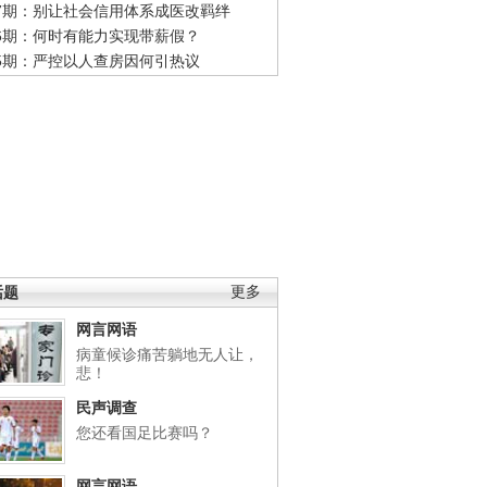
47期：别让社会信用体系成医改羁绊
46期：何时有能力实现带薪假？
45期：严控以人查房因何引热议
话题
更多
网言网语
病童候诊痛苦躺地无人让，
悲！
民声调查
您还看国足比赛吗？
网言网语