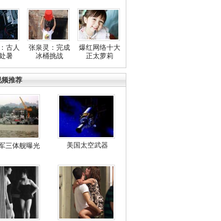
：古人
张泉灵：完成
爆红网络十大
处暑
冰桶挑战
正太萝莉
视频推荐
美国太空武器
军三体舰曝光