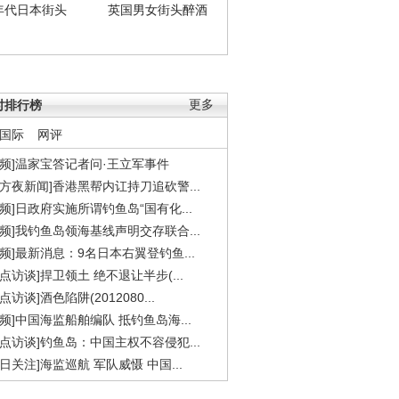
年代日本街头
英国男女街头醉酒
时排行榜
更多
国际
网评
视频]温家宝答记者问·王立军事件
东方夜新闻]香港黑帮内讧持刀追砍警...
视频]日政府实施所谓钓鱼岛“国有化...
视频]我钓鱼岛领海基线声明交存联合...
视频]最新消息：9名日本右翼登钓鱼...
焦点访谈]捍卫领土 绝不退让半步(...
点访谈]酒色陷阱(2012080...
视频]中国海监船舶编队 抵钓鱼岛海...
焦点访谈]钓鱼岛：中国主权不容侵犯...
今日关注]海监巡航 军队威慑 中国...