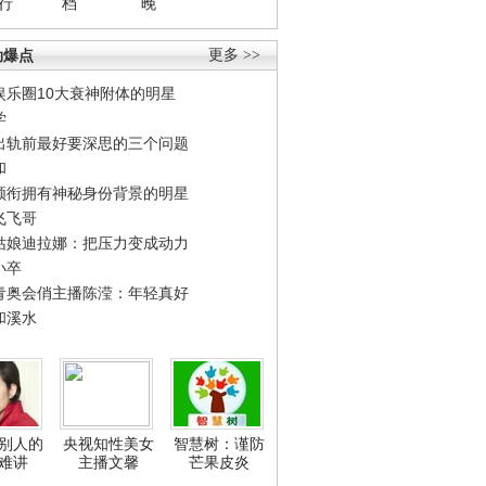
行
档
晚
劲爆点
更多 >>
娱乐圈10大衰神附体的明星
学
出轨前最好要深思的三个问题
和
领衔拥有神秘身份背景的明星
飞飞哥
姑娘迪拉娜：把压力变成动力
小卒
青奥会俏主播陈滢：年轻真好
和溪水
别人的
央视知性美女
智慧树：谨防
难讲
主播文馨
芒果皮炎