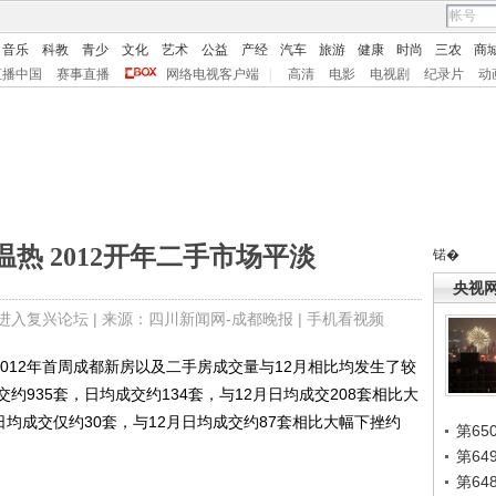
音乐
科教
青少
文化
艺术
公益
产经
汽车
旅游
健康
时尚
三农
商
直播中国
赛事直播
网络电视客户端
|
高清
电影
电视剧
纪录片
动
温热 2012开年二手市场平淡
锘�
央视
进入复兴论坛
| 来源：四川新闻网-成都晚报 |
手机看视频
12年首周成都新房以及二手房成交量与12月相比均发生了较
交约935套，日均成交约134套，与12月日均成交208套相比大
日均成交仅约30套，与12月日均成交约87套相比大幅下挫约
第65
第6
第6