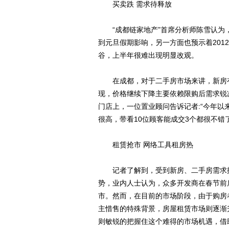
买卖跌 需求待释放
“成都链家地产”首席分析师陈雪认为，
到元旦假期影响，另一方面也预示着201
谷，上半年很难出现明显改观。
在成都，对于二手房市场来讲，新房有
现，价格继续下降主要依赖限购后需求锐
门店上，一位置业顾问告诉记者:“今年以
很高，带看10位顾客能成交3个都很不
租赁抢市 网络工具租房热
记者了解到，受到新房、二手房需求抑
势，业内人士认为，众多开发商在春节前
市。然而，在目前的市场阶段，由于购房
主惜售的特殊背景，房屋租赁市场则逐渐
则敏锐的把握住这个难得的市场机遇，借