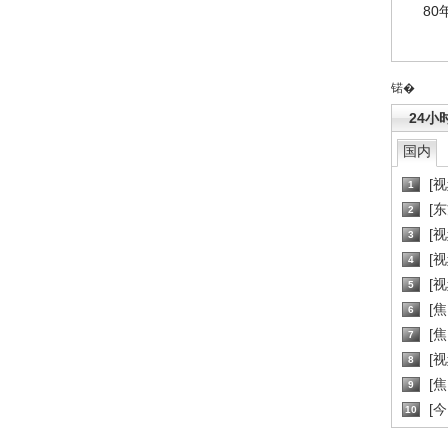
80
锘�
24小
国内
[
1
[
2
[
3
[
4
[
5
[
6
[焦
7
[
8
[
9
[
10