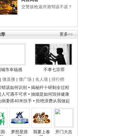
交警拔枪逼停酒驾该不该？
推荐
更多>>
国城市幸福感
不孝七宗罪
|
微直播
|
微广场
|
名人墙
|
排行榜
子打蜡该如何识别
• 揭秘歼十研制全过程
种贵人可遇不可求
• 抽烟是如何毁掉健康
人为病妻搭40米扶手
• 拒绝浪费从我做起
国·
梦想星搭
我要上春
开门大吉