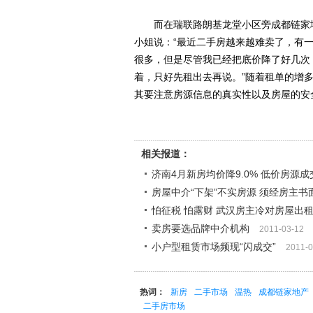
而在瑞联路朗基龙堂小区旁成都链家地
小姐说：“最近二手房越来越难卖了，有
很多，但是尽管我已经把底价降了好几次
着，只好先租出去再说。”随着租单的增多
其要注意房源信息的真实性以及房屋的安全
相关报道：
济南4月新房均价降9.0% 低价房源
房屋中介“下架”不实房源 须经房主书
怕征税 怕露财 武汉房主冷对房屋出
卖房要选品牌中介机构
2011-03-12
小户型租赁市场频现“闪成交”
2011-0
热词：
新房
二手市场
温热
成都链家地产
二手房市场