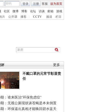
登录
注册
客服
设为首页
城
社区
微博
博客
论坛
访谈
邮箱
游戏
画片
公开课
播客
|
CCTV
频道
栏目
网评
更多
不戴口罩的元宵节彰显责
任
0期：谁来医治“环保焦虑症”
49期：无视公厕现状谈苍蝇是本末倒置
48期：环保逼出真相才能唤回碧水蓝天