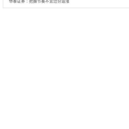
华泰证券：把握节奏不宜过分追涨