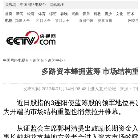
央视网
|
中国网络电视台
|
网站地图
首页
新闻
经济
体育
综艺
春晚
戏曲
音乐
科教
青少
文化
艺术
电视
频道大全
栏目大全
节目大全
直播中国
赛事直播
网络
中国网络电视台
>
新闻台
>
新闻中心
>
多路资本蜂拥蓝筹 市场结构
发布时间:2012年01月14日 08:48 |
进入复兴论坛
| 来源：中
近日股指的3连阳使蓝筹股的领军地位再
为开端的市场结构重塑也悄然拉开帷幕。
从证监会主席郭树清提出鼓励长期资金入
事长戴相龙支持地方养老金进入资本市场的呼