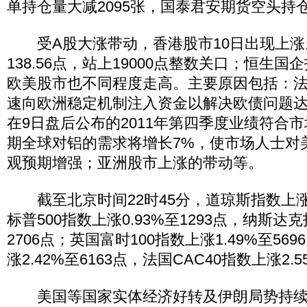
单持仓量大减2095张，国泰君安期货空头持仓
受A股大涨带动，香港股市10日出现上涨
138.56点，站上19000点整数关口；恒生国企
欧美股市也不同程度走高。主要原因包括：法
速向欧洲稳定机制注入资金以解决欧债问题
在9日盘后公布的2011年第四季度业绩符合
期全球对铝的需求将增长7%，使市场人士对
观预期增强；亚洲股市上涨的带动等。
截至北京时间22时45分，道琼斯指数上涨0.
标普500指数上涨0.93%至1293点，纳斯达克
2706点；英国富时100指数上涨1.49%至56
涨2.42%至6163点，法国CAC40指数上涨2.5
美国等国家实体经济好转及伊朗局势持续