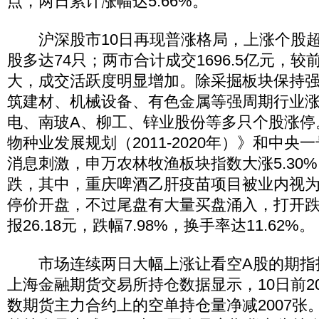
点，两日累计涨幅达5.66%。
沪深股市10日再现普涨格局，上涨个股超过
股多达74只；两市合计成交1696.5亿元，
大，成交活跃度明显增加。除采掘板块保持
筑建材、机械设备、有色金属等强周期行业
电、南玻A、柳工、锌业股份等多只个股涨停
物种业发展规划（2011-2020年）》和中
消息刺激，申万农林牧渔板块指数大涨5.30%
跌，其中，重庆啤酒乙肝疫苗项目被业内视为
停价开盘，不过尾盘有大量买盘涌入，打开
报26.18元，跌幅7.98%，换手率达11.62%。
市场连续两日大幅上涨让看空A股的期指投
上海金融期货交易所持仓数据显示，10日前20
数期货主力合约上的空单持仓量净减2007张