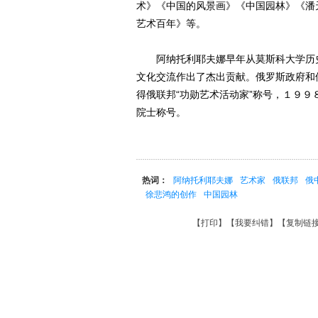
术》《中国的风景画》《中国园林》《潘
艺术百年》等。
阿纳托利耶夫娜早年从莫斯科大学历史
文化交流作出了杰出贡献。俄罗斯政府和
得俄联邦“功勋艺术活动家”称号，１９
院士称号。
热词：
阿纳托利耶夫娜
艺术家
俄联邦
俄
徐悲鸿的创作
中国园林
【
打印
】【
我要纠错
】【
复制链