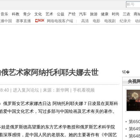
音乐
科教
青少
文化
艺术
公益
产经
汽车
旅游
健康
时尚
三农
商
直播中国
赛事直播
网络电视客户端
|
高清
电影
电视剧
纪录片
动
的俄艺术家阿纳托利耶夫娜去世
锘�
央视
:40 |
进入复兴论坛
| 来源：新华网 |
手机看视频
俄罗斯女艺术家娜杰日达 阿纳托利耶夫娜７日凌晨在莫斯科
酷爱中国文化艺术，写过多部与中国绘画及艺术有关的著作。
第65
娃是俄罗斯德高望重的东方艺术学教授和俄罗斯艺术科学院
第6
着深厚感情，是中国人民的老朋友。她的主要著作有《中国艺
第6