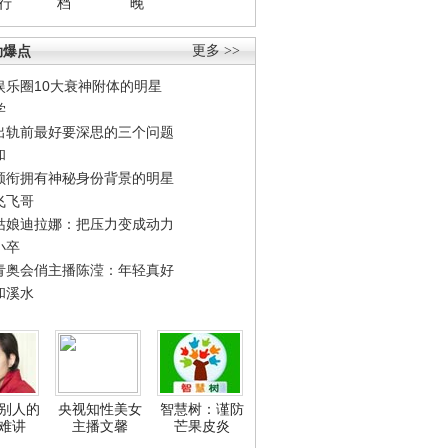
行
档
晚
劲爆点
更多 >>
娱乐圈10大衰神附体的明星
学
出轨前最好要深思的三个问题
和
领衔拥有神秘身份背景的明星
飞飞哥
姑娘迪拉娜：把压力变成动力
小卒
青奥会俏主播陈滢：年轻真好
和溪水
别人的
央视知性美女
智慧树：谨防
难讲
主播文馨
芒果皮炎