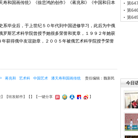
天寿和国画传统》《徐悲鸿的创作》《蒋兆和》《中国和日本
第6
第6
第6
系毕业后，于上世纪５０年代到中国进修学习，此后为中俄
俄罗斯艺术科学院曾授予她很多荣誉和奖章，１９９２年她获
９８年获得俄中友谊勋章，２００５年被俄艺术科学院授予荣誉
中
蒋兆和
艺术科
中国艺术
潘天寿和国画传统
责任编辑：魏新民
今日
接
】【
转发邮件
】【
】
【一键分享
】