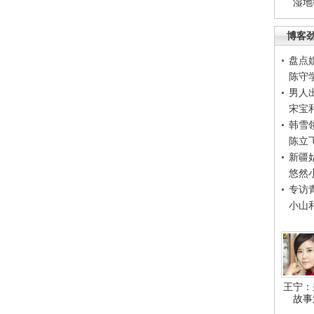
湿地
博客
盘点
陈守
男人
宋宝
韩雪
陈立
新疆
悠然
专访
小山
王宁：
故事