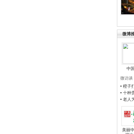
微博
中
微访谈
• 橙
• 十
• 老
美丽中