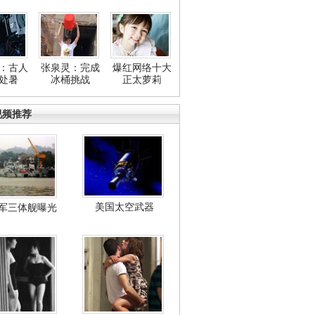
：古人
张泉灵：完成
爆红网络十大
处暑
冰桶挑战
正太萝莉
视频推荐
美国太空武器
军三体舰曝光