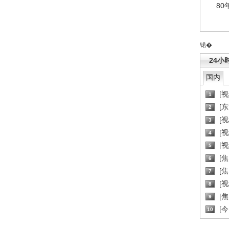
80
锘�
24小
国内
[
1
[
2
[
3
[
4
[
5
[
6
[焦
7
[
8
[
9
[
10