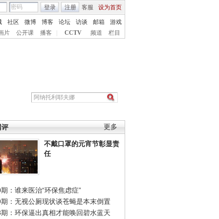
登录
注册
客服
设为首页
城
社区
微博
博客
论坛
访谈
邮箱
游戏
画片
公开课
播客
|
CCTV
频道
栏目
网评
更多
不戴口罩的元宵节彰显责
任
0期：谁来医治“环保焦虑症”
49期：无视公厕现状谈苍蝇是本末倒置
48期：环保逼出真相才能唤回碧水蓝天