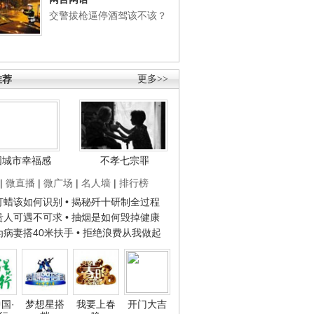
交警拔枪逼停酒驾该不该？
推荐
更多>>
国城市幸福感
不孝七宗罪
|
微直播
|
微广场
|
名人墙
|
排行榜
子打蜡该如何识别
• 揭秘歼十研制全过程
种贵人可遇不可求
• 抽烟是如何毁掉健康
人为病妻搭40米扶手
• 拒绝浪费从我做起
国·
梦想星搭
我要上春
开门大吉