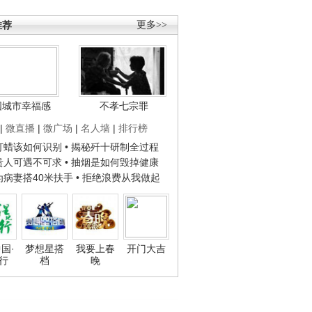
推荐
更多>>
国城市幸福感
不孝七宗罪
|
微直播
|
微广场
|
名人墙
|
排行榜
子打蜡该如何识别
• 揭秘歼十研制全过程
种贵人可遇不可求
• 抽烟是如何毁掉健康
人为病妻搭40米扶手
• 拒绝浪费从我做起
国·
梦想星搭
我要上春
开门大吉
行
档
晚