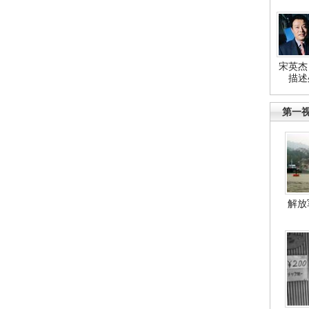
宋英杰
描述
第一
解放