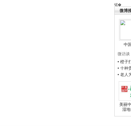
锘�
微博
中
微访谈
• 橙
• 十
• 老
美丽中
湿地