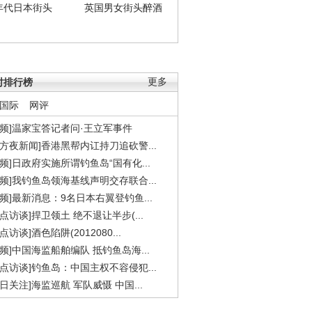
年代日本街头
英国男女街头醉酒
时排行榜
更多
国际
网评
视频]温家宝答记者问·王立军事件
东方夜新闻]香港黑帮内讧持刀追砍警...
视频]日政府实施所谓钓鱼岛“国有化...
视频]我钓鱼岛领海基线声明交存联合...
视频]最新消息：9名日本右翼登钓鱼...
焦点访谈]捍卫领土 绝不退让半步(...
点访谈]酒色陷阱(2012080...
视频]中国海监船舶编队 抵钓鱼岛海...
焦点访谈]钓鱼岛：中国主权不容侵犯...
今日关注]海监巡航 军队威慑 中国...