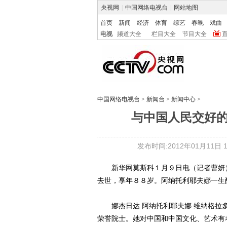
央视网
|
中国网络电视台
|
网站地图
首页
新闻
经济
体育
综艺
春晚
戏曲
电视
频道大全
栏目大全
节目大全
中国网络电视台
>
新闻台
>
新闻中心
>
与中国人民交好
发布时间:2012年01月11日 18
新华网莫斯科１月９日电（记者曹妍）
去世，享年８８岁。阿纳托利耶夫娜一生
娜杰日达 阿纳托利耶夫娜 维纳格拉多
荣誉院士。她对中国和中国文化、艺术有