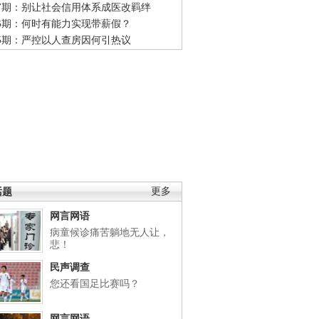
47期：别让社会信用体系成医改羁绊
46期：何时有能力实现带薪假？
45期：严控以人查房因何引热议
话题
更多
网言网语
病童候诊痛苦躺地无人让，
悲！
民声调查
您还看国足比赛吗？
网言网语