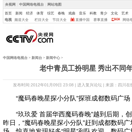
央视网
|
中国网络电视台
|
网站地图
首页
新闻
经济
体育
综艺
春晚
戏曲
音乐
科教
青少
文化
艺术
电视
频道大全
栏目大全
节目大全
直播中国
赛事直播
网络
中国网络电视台
>
新闻台
>
新闻中心
>
老中青员工扮明星 秀出不同
发布时间:2012年01月09日 23:08 |
进入复兴论坛
| 来源：四川在
“魔码春晚星探小分队”探班成都数码广场
“玖玖爱 首届华西魔码春晚”越到后期，
昨日，“魔码春晚星探小分队”赶到成都数码
场，惊喜地发现好多“明星”列队欢迎。数码