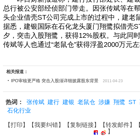
总行被公安部经侦部门带走。因张传斌等在
头企业借壳ST公司完成上市的过程中，建老
据悉，建银国际在石化龙头厦门翔鹭拟借壳S
夕，突击入股翔鹭，获得12%股权。与此同
传斌等人也通过“老鼠仓”获得浮盈2000万元
相关报道：
IPO审核更严格 突击入股须详细披露股东背景
2011-04-23
热词：
张传斌
建行
建银
老鼠仓
涉嫌
翔鹭
ST
石化行业
【
打印
】【
我要纠错
】【
复制链接
】【
转发邮件
】
】