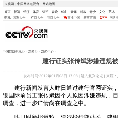
央视网
|
中国网络电视台
|
网站地图
首页
新闻
经济
体育
综艺
春晚
戏曲
音乐
科教
青少
文化
艺术
电视
频道大全
栏目大全
节目大全
直播中国
赛事直播
网络
中国网络电视台
>
新闻台
>
新闻中心
>
建行证实张传斌涉嫌违规
发布时间:2012年01月08日 17:08 |
进入复兴论坛
| 来源：
建行新闻发言人昨日通过建行官网证实，
银国际前员工张传斌因个人原因涉嫌违规，
调查，进一步详情尚在调查之中。
昨日财新报道称，建行投行部处长、建银