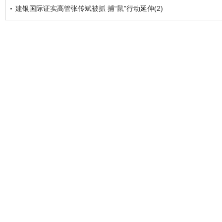
建银国际证实高管张传斌被抓 捕“鼠”行动延伸(2)