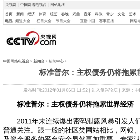
央视网
|
中国网络电视台
|
网站地图
首页
新闻
经济
体育
综艺
春晚
戏曲
音乐
科教
青少
文化
艺术
电视
频道大全
栏目大全
节目大全
直播中国
赛事直播
网络
中国网络电视台
>
新闻台
>
新闻中心
>
标准普尔：主权债务仍将拖累
发布时间:2012年01月06日 11:52 |
进入复兴论坛
| 来源：中
标准普尔：主权债务仍将拖累世界经济
2011年末连续爆出密码泄露风暴引发人
普通关注。跟一般的社区类网站相比，网银
及资金服务的平台安全显然更加重要。专家