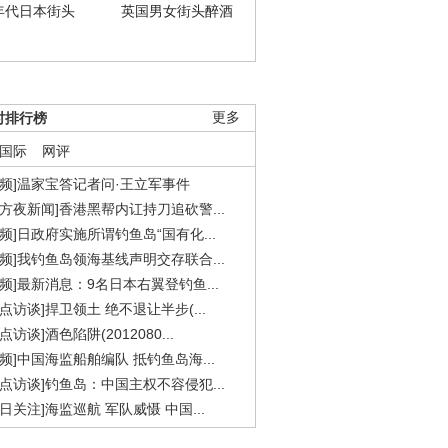
年代日本街头
英国男女街头醉酒
时排行榜
更多
国际
网评
视频]温家宝答记者问·王立军事件
东方夜新闻]香港黑帮内讧持刀追砍警...
视频]日政府实施所谓钓鱼岛“国有化...
视频]我钓鱼岛领海基线声明交存联合...
视频]最新消息：9名日本右翼登钓鱼...
焦点访谈]捍卫领土 绝不退让半步(...
点访谈]酒色陷阱(2012080...
视频]中国海监船舶编队 抵钓鱼岛海...
焦点访谈]钓鱼岛：中国主权不容侵犯...
今日关注]海监巡航 军队威慑 中国...