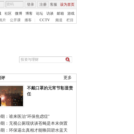
登录
注册
客服
设为首页
城
社区
微博
博客
论坛
访谈
邮箱
游戏
画片
公开课
播客
|
CCTV
频道
栏目
网评
更多
不戴口罩的元宵节彰显责
任
0期：谁来医治“环保焦虑症”
49期：无视公厕现状谈苍蝇是本末倒置
48期：环保逼出真相才能唤回碧水蓝天