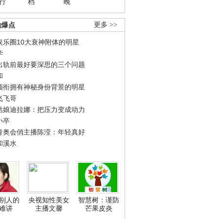
行
档
晚
劲爆点
更多 >>
娱乐圈10大衰神附体的明星
学
出轨前最好要深思的三个问题
和
领衔拥有神秘身份背景的明星
飞飞哥
姑娘迪拉娜：把压力变成动力
小卒
青奥会俏主播陈滢：年轻真好
和溪水
别人的
央视知性美女
智慧树：谨防
难讲
主播文馨
芒果皮炎