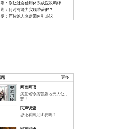
47期：别让社会信用体系成医改羁绊
46期：何时有能力实现带薪假？
45期：严控以人查房因何引热议
话题
更多
网言网语
病童候诊痛苦躺地无人让，
悲！
民声调查
您还看国足比赛吗？
网言网语