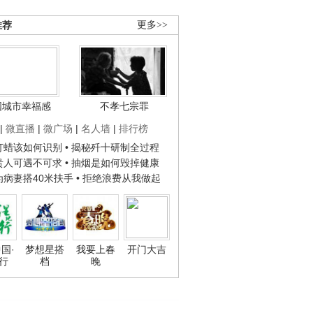
推荐
更多>>
国城市幸福感
不孝七宗罪
|
微直播
|
微广场
|
名人墙
|
排行榜
子打蜡该如何识别
• 揭秘歼十研制全过程
种贵人可遇不可求
• 抽烟是如何毁掉健康
人为病妻搭40米扶手
• 拒绝浪费从我做起
国·
梦想星搭
我要上春
开门大吉
行
档
晚