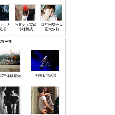
：古人
张泉灵：完成
爆红网络十大
处暑
冰桶挑战
正太萝莉
视频推荐
美国太空武器
军三体舰曝光