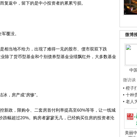
去而复返中，留下的是中小投资者的累累亏损。
全军覆没。
微博
是相当地不给力，出现了难得一见的股市、债市双双下跌
基金业除了货币型基金和个别债券型基金业绩飘红外，大多数基金
中
微访谈
• 橙
冰，房产成“房惨”。
• 十
• 老
控新政，限购令、二套房首付利率提高至60%等等，让一线城
价跌幅超过20%。购房者寥寥无几，已经购买住房的投资者沦
美丽中