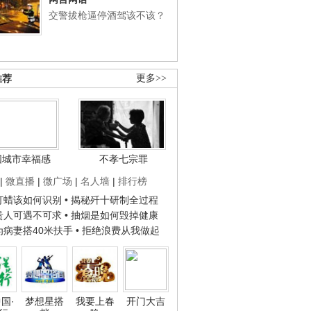
交警拔枪逼停酒驾该不该？
推荐
更多>>
国城市幸福感
不孝七宗罪
|
微直播
|
微广场
|
名人墙
|
排行榜
子打蜡该如何识别
• 揭秘歼十研制全过程
种贵人可遇不可求
• 抽烟是如何毁掉健康
人为病妻搭40米扶手
• 拒绝浪费从我做起
国·
梦想星搭
我要上春
开门大吉