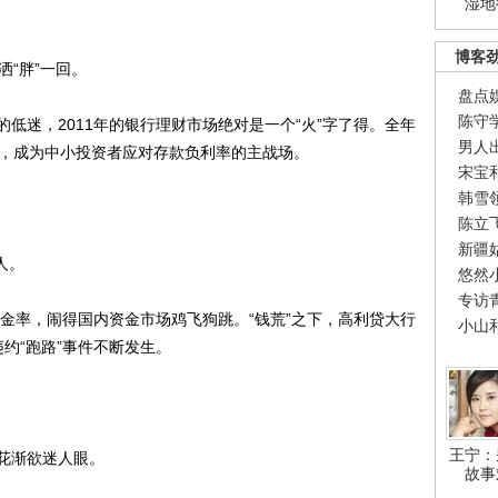
湿地
博客
“胖”一回。
盘点
陈守
迷，2011年的银行理财市场绝对是一个“火”字了得。全年
男人
元，成为中小投资者应对存款负利率的主战场。
宋宝
韩雪
陈立
新疆
人。
悠然
专访
金率，闹得国内资金市场鸡飞狗跳。“钱荒”之下，高利贷大行
小山
违约“跑路”事件不断发生。
王宁：
花渐欲迷人眼。
故事