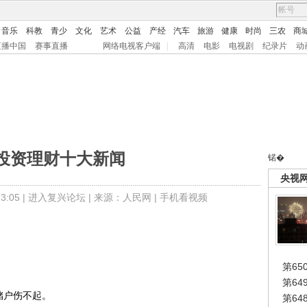
音乐
科教
青少
文化
艺术
公益
产经
汽车
旅游
健康
时尚
三农
商
直播中国
赛事直播
网络电视客户端
|
高清
电影
电视剧
纪录片
动
11投资理财十大新闻
锘�
央视
:05 |
进入复兴论坛
| 来源：人民网 |
手机看视频
第65
第6
储户伤不起。
第6