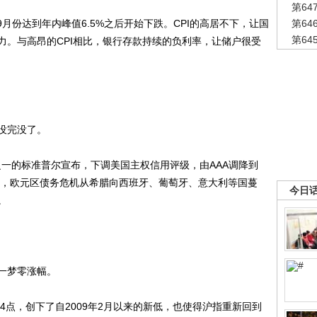
第6
月份达到年内峰值6.5%之后开始下跌。CPI的高居不下，让国
第6
第6
力。与高昂的CPI相比，银行存款持续的负利率，让储户很受
没完没了。
之一的标准普尔宣布，下调美国主权信用评级，由AAA调降到
时，欧元区债务危机从希腊向西班牙、葡萄牙、意大利等国蔓
今日
。
一梦零涨幅。
64点，创下了自2009年2月以来的新低，也使得沪指重新回到