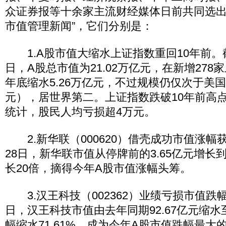
众证券报等十余家主流财经媒体日前共同选出“
市值管理新闻”，它们分别是：
1.A股市值大缩水上证指数重回10年前。截至
日，A股总市值为21.02万亿元，在新增278家
年底缩水5.26万亿元，不过规模仍仅次于美国（
元），居世界第二。上证指数跌破10年前高点
统计，股民人均亏损超4万元。
2.新华联（000620）借壳成功市值涨幅获
28日，新华联市值从停牌前的3.65亿元增长到
长20倍，摘得今年A股市值涨幅头筹。
3.汉王科技（002362）业绩亏损市值跌幅
日，汉王科技市值由去年同期92.67亿元缩水至
幅缩水71.61%，成为今年A股市值跌幅最大