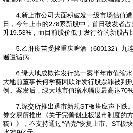
4.新上市公司大面积破发一级市场估值遭质
日，今年上市的278家新股中，首日破发者占比
升19.53%，而目前股价低于发行价的新股占比7
5.乙肝疫苗受挫重庆啤酒（600132）九
赌遭诟病。
6.绿大地成欺诈发行第一案半年市值缩水七
大地前董事长何学葵因欺诈发行股票罪被判刑
例。案发后，绿大地市值缩水幅度最高达70
7.深交所推出退市新规ST板块应声下跌。1
券交易所推出《关于完善创业板退市制度的
稿）》，不支持通过“借壳”恢复上市。ST板
水359亿元。