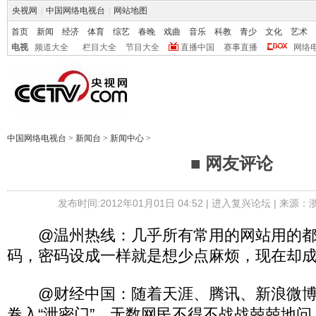
央视网
|
中国网络电视台
|
网站地图
首页
新闻
经济
体育
综艺
春晚
戏曲
音乐
科教
青少
文化
艺术
电视
频道大全
栏目大全
节目大全
直播中国
赛事直播
网络
中国网络电视台
>
新闻台
>
新闻中心
>
■ 网友评论
发布时间:2012年01月01日 04:52 |
进入复兴论坛
| 来源：
@温州热线：几乎所有常用的网站用的都是
码，密码设成一样就是想少点麻烦，现在却
@财经中国：随着天涯、腾讯、新浪微博
卷入“泄密门”，无数网民不得不战战兢兢地问：