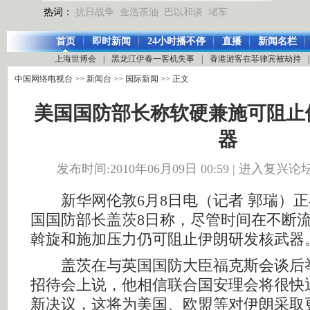
热词：
抗日战争
金浩茶油
巴以和谈
堵车
首页
即时新闻
24小时播不停
直播
新闻名栏
上海世博会
|
黑龙江伊春一客机失事
|
香港游客在菲律宾被劫持
|
中国网络电视台
>>
新闻台
>>
国际新闻
>> 正文
美国国防部长称软硬兼施可阻止
器
发布时间:2010年06月09日 00:59 |
进入复兴论
新华网伦敦6月8日电（记者 郭瑞）正
国国防部长盖茨8日称，尽管时间在不断
斡旋和施加压力仍可阻止伊朗研发核武器
盖茨在与英国国防大臣福克斯会谈后
招待会上说，他相信联合国安理会将很快
新决议，这将为美国、欧盟等对伊朗采取