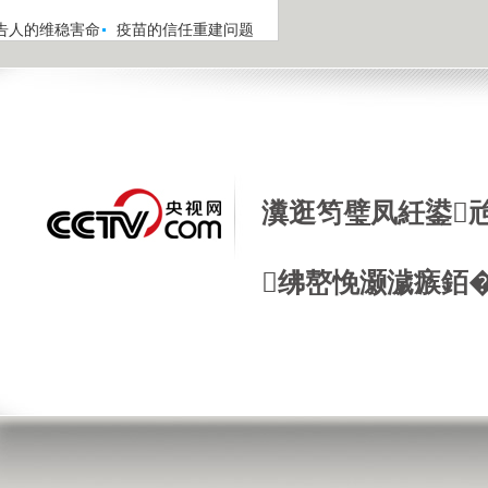
告人的维稳害命
疫苗的信任重建问题
瀵逛笉璧凤紝鍙
绋嶅悗灏濊瘯銆