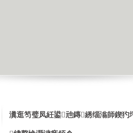
瀵逛笉璧凤紝鍙兘鏄綉缁滃師鍥犳