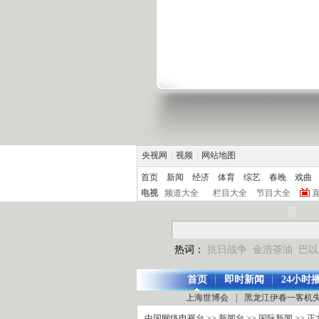
央视网
|
视频
|
网站地图
首页
新闻
经济
体育
综艺
春晚
戏曲
电视
频道大全
栏目大全
节目大全
热词：
抗日战争
金浩茶油
巴以
首页
即时新闻
24小时
上海世博会
|
黑龙江伊春一客机
中国网络电视台
>>
新闻台
>>
国际新闻
>> 正