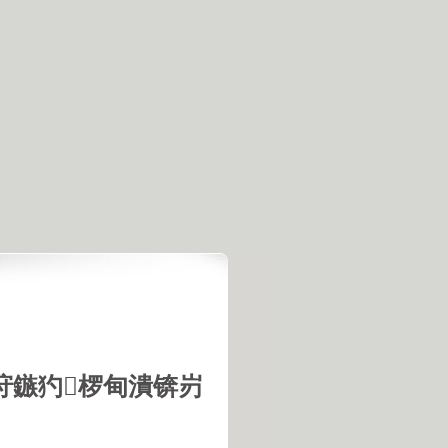
垨鏃犳椤甸潰锛岃