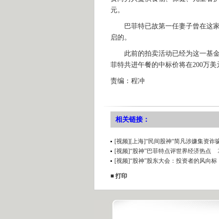
元。
巴菲特已故第一任妻子曾在这家慈
启的。
此前的拍卖活动已经为这一基金会
菲特共进午餐的中标价将在200万美
责编：程冲
相关链接：
[视频][上海]“民间股神“简凡涉嫌集资诈
[视频]“股神”巴菲特点评世界经济热点
[视频]“股神”股东大会：投资者的风向标
■
打印