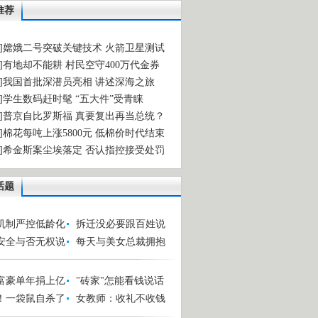
推荐
访]嫦娥二号突破关键技术 火箭卫星测试
注]有地却不能耕 村民空守400万代金券
述]我国首批深潜员亮相 讲述深海之旅
象]学生数码赶时髦 “五大件”受青睐
要]普京自比罗斯福 真要复出再当总统？
价]棉花每吨上涨5800元 低棉价时代结束
物]希金斯案尘埃落定 否认指控接受处罚
话题
机制严控低龄化
拆迁没必要跟百姓说
安全与否无权说
每天与美女总裁拥抱
富豪单年捐上亿
"砖家"怎能看钱说话
！一袋鼠自杀了
女教师：收礼不收钱