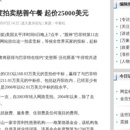
编辑
度拍卖慈善午餐 起价25000美元
[专
07日 14:22 |
进入复兴论坛
| 来源：中新社
[关
[讲
挺)美国太平洋时间6日晚上7点半，“股神”巴菲特第11次
[万
ay网站挂出这一拍卖竞标，等候全世界买家的投标，起标
[政
[涨
将获得与巴菲特在纽约“史密斯·沃伦斯基”牛排馆共进
[人
。
EO以168.03万美元的竞拍价中标，赢得了与巴菲特
今日
阳211.01万美元的中标价。包括赵丹阳在内，已经至少有
006年以62.01万美元中标的段永平。
网监
次，自2003年转入网路竞拍。2004年以来，除了去
金浩
年。
括旅费、服务费、住宿费及任何项目的费用。
这些
震撼
一家非营利性慈善机构——格莱德基金会，该机构免
、住房及就业培训等。该基金会年度预算为1700万美