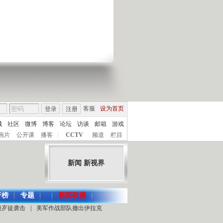
客服
设为首页
登录
注册
城
社区
微博
博客
论坛
访谈
邮箱
游戏
画片
公开课
播客
|
CCTV
频道
栏目
新闻 新视界
行榜
专题
新闻联播
遭歹徒袭击
|
美军作战部队撤出伊拉克