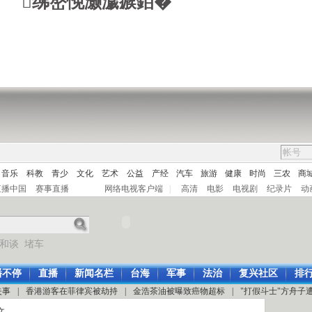
绋嶅悗灏濊瘯銆�
音乐
科教
青少
文化
艺术
公益
产经
汽车
旅游
健康
时尚
三农
商
直播中国
赛事直播
网络电视客户端
|
高清
电影
电视剧
纪录片
动
和谈
堵车
播不停
直播
新闻名栏
台海
军事
法治
复兴社区
排
失事
|
香港游客在菲律宾被劫持
|
金浩茶油被曝致癌物超标
|
"打假斗士"方舟子
文