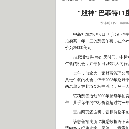
"股神"巴菲特11
发布时间:2010年06月
中新社纽约6月6日电 (记者 孙宇
拍卖其一年一度的慈善午宴，在eb
价为25000美元。
拍卖活动将持续5天时间。中标者
午餐的机会，并最多可以带7人同行
去年，加拿大一家财富管理公司的C
共进午餐的机会，低于2008年赵丹
两名华人在此项竞标中胜出，另一人是2
该项慈善活动2000年起每年拍卖一
年，几乎每年的中标价都超过前一
竞拍网页还注明，竞标价格不包
该慈善拍卖所得将悉数捐给旧金山
费向穷人提供食物、保健、儿童看护