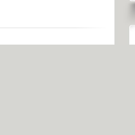
瀵逛笉璧凤紝鍙兘鏄綉缁滃師鍥犳
绋嶅悗灏濊瘯銆�