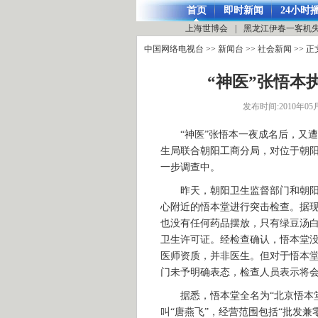
首页
即时新闻
24小时
上海世博会
|
黑龙江伊春一客机
中国网络电视台
>>
新闻台
>>
社会新闻
>> 正
“神医”张悟本
发布时间:2010年05月2
“神医”张悟本一夜成名后，又遭
生局联合朝阳工商分局，对位于朝
一步调查中。
昨天，朝阳卫生监督部门和朝阳工
心附近的悟本堂进行突击检查。据
也没有任何药品摆放，只有绿豆汤
卫生许可证。经检查确认，悟本堂
医师资质，并非医生。但对于悟本
门未予明确表态，检查人员表示将
据悉，悟本堂全名为“北京悟本堂健
叫“唐燕飞”，经营范围包括“批发