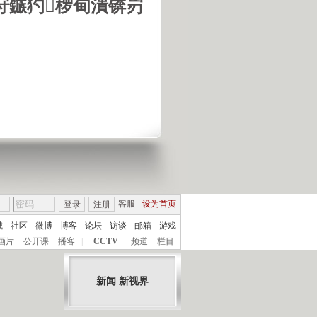
垨鏃犳椤甸潰锛岃
客服
设为首页
登录
注册
城
社区
微博
博客
论坛
访谈
邮箱
游戏
画片
公开课
播客
|
CCTV
频道
栏目
新闻 新视界