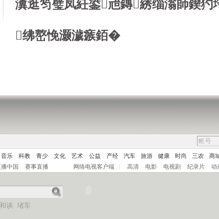
瀵逛笉璧凤紝鍙兘鏄綉缁滃師鍥犳
绋嶅悗灏濊瘯銆�
音乐
科教
青少
文化
艺术
公益
产经
汽车
旅游
健康
时尚
三农
商
直播中国
赛事直播
网络电视客户端
|
高清
电影
电视剧
纪录片
动
和谈
堵车