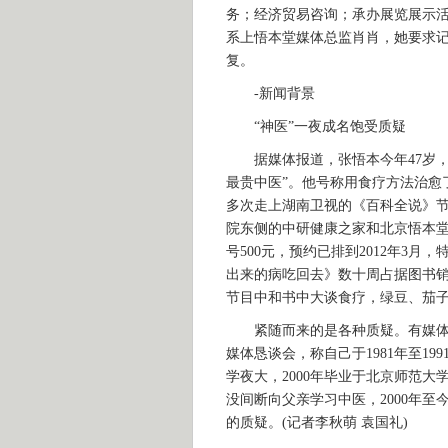
务；经济贸易咨询；承办展览展示活
系上悟本堂媒体总监肖肖，她要求
复。
-新闻背景
“神医”一夜成名饱受质疑
据媒体报道，张悟本今年47岁，是
最贵中医”。他号称用食疗方法治愈
多次走上湖南卫视的《百科全说》
院东侧的中研健康之家和北京悟本堂
号500元，预约已排到2012年3月，
出来的病吃回去》数十周占据图书销
节目中和书中大谈食疗，绿豆、茄
紧随而来的是各种质疑。有媒体报
媒体恳谈会，称自己于1981年至19
学夜大，2000年毕业于北京师范
没间断向父亲学习中医，2000年
的质疑。(记者李秋萌 袁国礼)