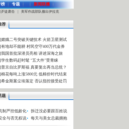
行榜
专题
新闻联播
遭歹徒袭击
|
美军作战部队撤出伊拉克
推荐
访]嫦娥二号突破关键技术 火箭卫星测试
注]有地却不能耕 村民空守400万代金券
述]我国首批深潜员亮相 讲述深海之旅
象]学生数码赶时髦 “五大件”受青睐
要]普京自比罗斯福 真要复出再当总统？
价]棉花每吨上涨5800元 低棉价时代结束
物]希金斯案尘埃落定 否认指控接受处罚
话题
机制严控低龄化
拆迁没必要跟百姓说
安全与否无权说
每天与美女总裁拥抱