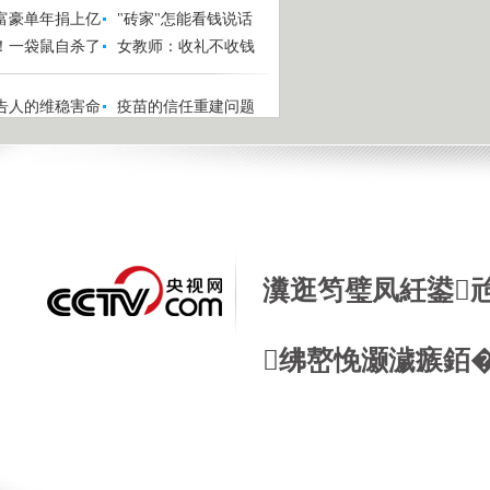
富豪单年捐上亿
"砖家"怎能看钱说话
！一袋鼠自杀了
女教师：收礼不收钱
告人的维稳害命
疫苗的信任重建问题
瀵逛笉璧凤紝鍙
绋嶅悗灏濊瘯銆