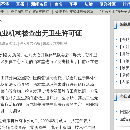
播不停
直播
新闻名栏
台海
军事
法治
复兴社区
排
失事
|
香港游客在菲律宾被劫持
|
金浩茶油被曝致癌物超标
|
"打假斗士"方舟子
文
编辑
执业机构被查出无卫生许可证
[专
8日 07:15 |
进入复兴论坛
| 来源：京华时报
[关
[讲
到各方质疑。在前天召开媒体恳谈会后，昨天，朝阳卫
[万
阳区奥体中心附近的悟本堂进行了突击检查，目前正在进
[政
[涨
商分局受国家中医药管理局委托，联合对位于奥体中
[人
现场执法人员介绍，悟本堂现场并未进行任何诊疗活动，
白菜心等食物。检查发现，悟本堂虽然有工商执照，但无
今日
没有在相关卫生部门登记注册开办中医诊所，其员工也无
堂食疗治病的行为与相关法规中违法行医的界定，相关部
会进一步调查。
网监
金浩
康科技有限公司”，2009年8月成立，法定代表人
兼零售预包装食品；零售图书、电子出版物；技术推广服