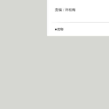
责编：许桂梅
■
打印