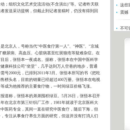
动；组织文化艺术交流活动(不含演出)”等。记者昨天联
这些
记者发送采访提纲，但截止到记者发稿时，仍没有得到回
震撼
不可
北京人，号称当代“中医食疗第一人”、“神医”、“京城
了糖尿病、高血压、心脏病甚至红斑狼疮等疑难杂症。在
节目后，张悟本一夜成名。据称，张悟本在中国中医科学
健康科技公司“坐堂”，几乎达到万人空巷的地步，普通
特需号2000元，已排到2011年3月。张悟本所写的书《把吃
售榜头名，目前的销量已经超过400万册。张悟本在电视
子等成为他推荐的主要食疗物，一时间绿豆价格飞涨。
道称，张悟本的弟弟囤积绿豆。5月26日，张悟本召开
91年在北京市第三针织厂工作，1981年就读于北京医科大
大学中医药专业，其间一直在研究中医食疗，随后下海，但
至今，专注从事食疗养生方面的研究，但这并没有打消人们