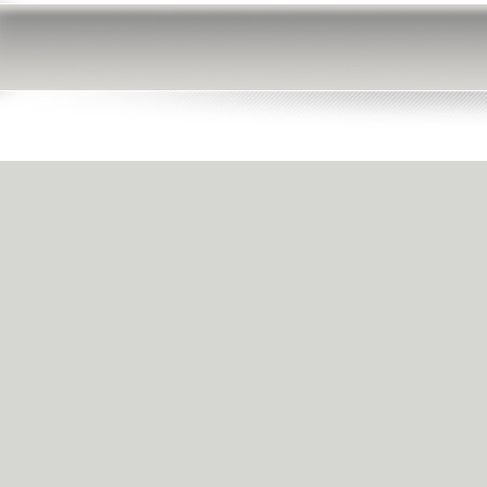
瀵逛笉璧凤紝鍙
绋嶅悗灏濊瘯銆
垨鏃犳椤甸潰锛岃