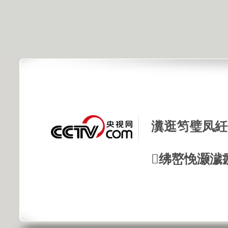
瀵逛笉璧凤紝
绋嶅悗灏濊