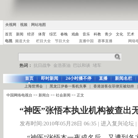
央视网
|
视频
|
网站地图
首页
新闻
经济
体育
综艺
春晚
戏曲
音乐
科教
青少
文化
艺术
电视
频道大全
栏目大全
节目大全
直播中国
赛事直播
网络
热词：
抗日战争
金浩茶油
巴以和谈
堵车
首页
即时新闻
24小时播不停
直播
新闻名栏
上海世博会
|
黑龙江伊春一客机失事
|
香港游客在菲律宾被劫持
|
中国网络电视台
>>
新闻台
>>
社会新闻
>> 正文
“神医”张悟本执业机构被查出
发布时间:2010年05月28日 06:35 |
进入复兴论坛
“神医”张悟本一夜成名后，又遭到各