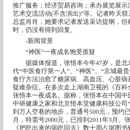
推广服务；经济贸易咨询；承办展览展示
艺术交流活动(不含演出)”等。记者昨天
总监肖肖，她要求记者发送采访提纲，但
时，仍没有得到回复。
-新闻背景
“神医”一夜成名饱受质疑
据媒体报道，张悟本今年47岁，是北
代“中医食疗第一人”、“神医”、“京城最
食疗方法治愈了糖尿病、高血压、心脏病
疑难杂症。在多次走上湖南卫视的《百科
张悟本一夜成名。据称，张悟本在中国中
中研健康之家和北京悟本堂健康科技公司“
到万人空巷的地步，普通号500元，预约已排
月，特需号2000元，已排到2011年3月
《把吃出来的病吃回去》数十周占据图书