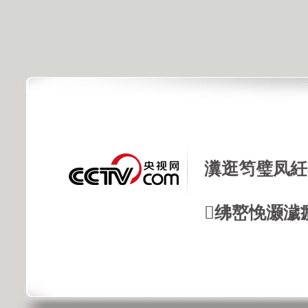
瀵逛笉璧凤紝
绋嶅悗灏濊