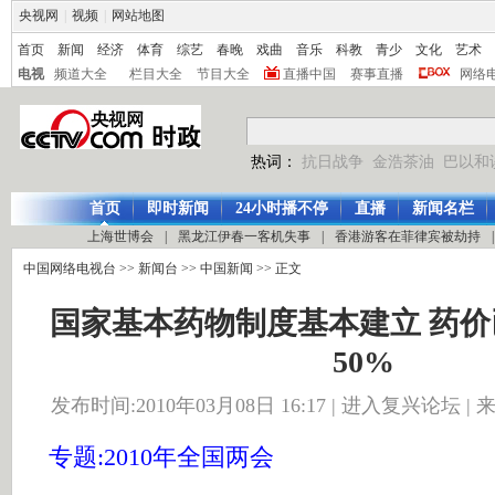
央视网
|
视频
|
网站地图
首页
新闻
经济
体育
综艺
春晚
戏曲
音乐
科教
青少
文化
艺术
电视
频道大全
栏目大全
节目大全
直播中国
赛事直播
网络
热词：
抗日战争
金浩茶油
巴以和
首页
即时新闻
24小时播不停
直播
新闻名栏
上海世博会
|
黑龙江伊春一客机失事
|
香港游客在菲律宾被劫持
|
中国网络电视台
>>
新闻台
>>
中国新闻
>> 正文
国家基本药物制度基本建立 药价
50%
发布时间:2010年03月08日 16:17 |
进入复兴论坛
|
专题:2010年全国两会