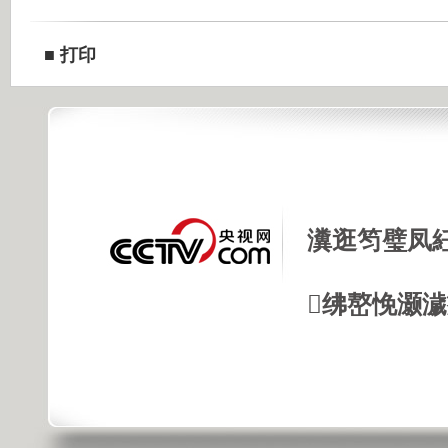
■
打印
瀵逛笉璧凤
绋嶅悗灏