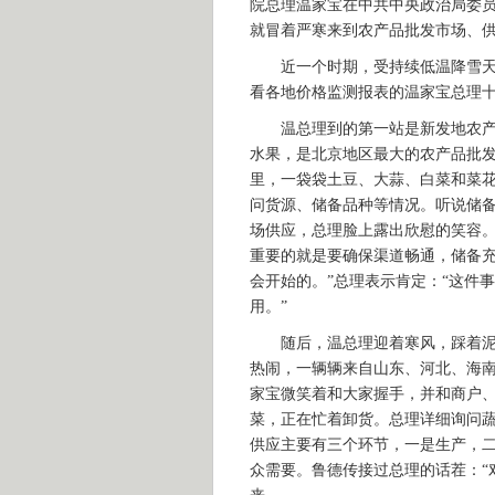
院总理温家宝在中共中央政治局委
就冒着严寒来到农产品批发市场、
近一个时期，受持续低温降雪天气
看各地价格监测报表的温家宝总理
温总理到的第一站是新发地农产品
水果，是北京地区最大的农产品批发
里，一袋袋土豆、大蒜、白菜和菜花
问货源、储备品种等情况。听说储备
场供应，总理脸上露出欣慰的笑容
重要的就是要确保渠道畅通，储备充
会开始的。”总理表示肯定：“这件
用。”
随后，温总理迎着寒风，踩着泥泞
热闹，一辆辆来自山东、河北、海
家宝微笑着和大家握手，并和商户
菜，正在忙着卸货。总理详细询问
供应主要有三个环节，一是生产，
众需要。鲁德传接过总理的话茬：“