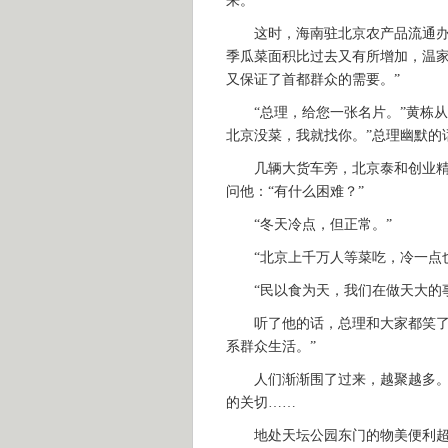
来。
这时，海南驻北京农产品流通办事
季瓜菜面积比过去又有所增加，温家
又保证了首都群众的需要。”
“总理，给您一张名片。”黄栋从
北京没菜，我就找你。”总理幽默的
几辆大货车旁，北京泰和创业精品
问他：“有什么困难？”
“冬天冷点，但正常。”
“北京上千万人等菜吃，冷一点也
“民以食为天，我们在做天大的事
听了他的话，总理和大家都笑了起
系群众生活。”
人们渐渐围了过来，越聚越多。温
的关切……
地处天坛公园东门的物美便利超市