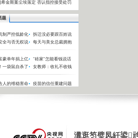
物]希金斯案尘埃落定 否认指控接受处罚
话题
机制严控低龄化
拆迁没必要跟百姓说
安全与否无权说
每天与美女总裁拥抱
富豪单年捐上亿
"砖家"怎能看钱说话
！一袋鼠自杀了
女教师：收礼不收钱
告人的维稳害命
疫苗的信任重建问题
瀵逛笉璧凤紝鍙