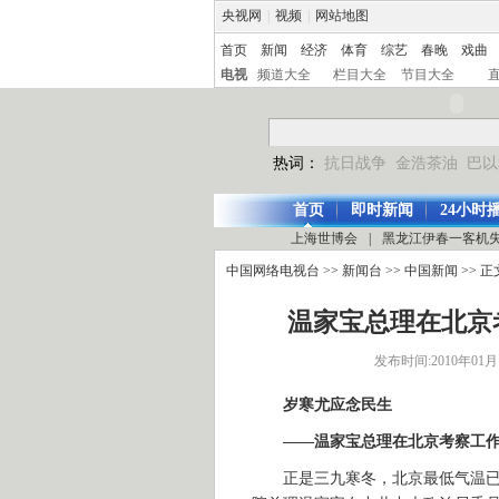
央视网
|
视频
|
网站地图
首页
新闻
经济
体育
综艺
春晚
戏曲
电视
频道大全
栏目大全
节目大全
热词：
抗日战争
金浩茶油
巴以
首页
即时新闻
24小时
上海世博会
|
黑龙江伊春一客机
中国网络电视台
>>
新闻台
>>
中国新闻
>> 正
温家宝总理在北京
发布时间:2010年01月16
岁寒尤应念民生
——温家宝总理在北京考察工
正是三九寒冬，北京最低气温已是零