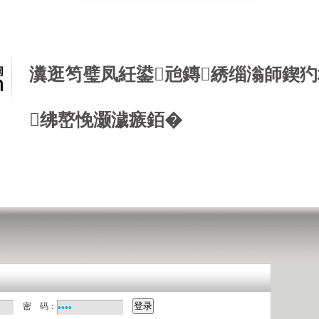
瀵逛笉璧凤紝鍙兘鏄綉缁滃師鍥犳
绋嶅悗灏濊瘯銆�
密 码：