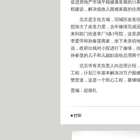
促进房地产市场平稳健康发展的11
程建设，解决低收入困难家庭的住
北京是文化古城，旧城区改造任务
想加大了改造力度，去年修缮完成近
来到前门街道草厂9条3号院，这里
李爱萍和孙春莲两家，坐下来亲切
说，政府出钱对小院进行了修缮，
孙春莲的儿子和儿媳妇送给总理两
北京市有关负责人向总理介绍，北
工程，计划三年基本解决28万户困难
赞赏道，这是一个民心工程，要继
责编：赵德礼
■
打印