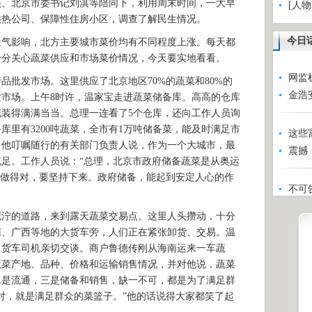
员、北京市委书记刘淇等陪同下，利用周末时间，一大早
[人
供热公司、保障性住房小区，调查了解民生情况。
今日
影响，北方主要城市菜价均有不同程度上涨。每天都
十分关心蔬菜供应和市场菜价情况，今天要实地看看。
网监
批发市场。这里供应了北京地区70%的蔬菜和80%的
金浩
市场。上午8时许，温家宝走进蔬菜储备库。高高的仓库
装得满满当当。总理一连看了5个仓库，还向工作人员询
库里有3200吨蔬菜，全市有1万吨储备菜，能及时满足市
这些
。他叮嘱随行的有关部门负责人说，作为一个大城市，最
震撼
足。工作人员说：“总理，北京市政府储备蔬菜是从奥运
事做得对，要坚持下来。政府储备，能起到安定人心的作
不可
的道路，来到露天蔬菜交易点。这里人头攒动，十分
南、广西等地的大货车旁，人们正在紧张卸货、交易。温
、货车司机亲切交谈。商户鲁德传刚从海南运来一车蔬
蔬菜产地、品种、价格和运输销售情况，并对他说，蔬菜
二是流通，三是储备和销售，缺一不可，都是为了满足群
对，就是满足群众的菜篮子。”他的话说得大家都笑了起