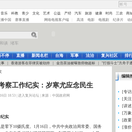
音乐
科教
青少
文化
艺术
公益
产经
汽车
旅游
健康
时尚
三农
商
直播中国
赛事直播
网络电视客户端
|
高清
电影
电视剧
纪录片
动
和谈
堵车
播不停
直播
新闻名栏
台海
军事
法治
复兴社区
排
失事
|
香港游客在菲律宾被劫持
|
金浩茶油被曝致癌物超标
|
"打假斗士"方舟子
文
编辑
考察工作纪实：岁寒尤应念民生
[专
日 18:53 |
进入复兴论坛
| 来源：中国政府网
[关
[讲
[万
作纪实
[政
下10摄氏度。1月16日，中共中央政治局常委、国务
[涨