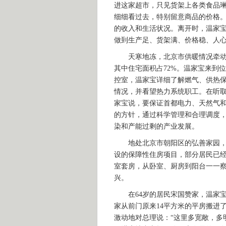
进这家超市，只见货架上各类食品
细细看过去，特别留意商品的价格
的收入和生活状况。离开时，温家
做到生产足、货架满、价格稳、人
天寒地冻，北京市供暖情况牵动着
其中住宅面积占72%。温家宝来到
控室，温家宝详细了解燃气、供热
情况，并看望热力系统职工。在听
家宝说，要保证首都电力、天然气
的方针，通过科学管理和合理调度
染和产能过剩的产业发展。
地处北京市朝阳区的弘善家园，是
设的保障性住房项目，部分居民已
室套房，从卧室、厨房到阳台一一
兴。
在64岁的居民宋国赞家，温家宝
家从前门原来14平方米的平房搬进
激动地对总理说：“这里多宽敞，多