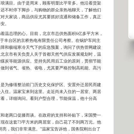
琳琅满目。由于是周末，顾客明显比平常多。他沿着货架
。还不时停下脚步，与购物的群众亲热地聊天，了解他们
宝对大家说，商品供应尤其要抓好流通和储备工作，真正
心安。
温总理的心。目前，北京市总供热面积6亿多平方米，
位于丰台区的京桥热电有限责任公司考察。在锅炉车间主
保障和极端寒冷天气下的应急预案，询问了供热管网建设
取北京市有关负责人关于首都天然气供应发展规划时，温
和煤炭等能源供应。坚持先民用后工业的原则，贯彻节能
，做到省气、省热、省电，尤其要严格控制高耗能、高污
为修缮整治前门历史文化保护区、安置外迁居民而建
经入住。温家宝来到这里。走近尚未入住的一居室、两居
察看，详细询问。看到户型合理，节能保温，他十分高
和老两口促膝而谈。在政府的支持和补贴下，宋国赞一
了现在这套73平方米的两居室，自己花了不到两万元。他
明亮，我们非常满意。”温家宝告诉他，国务院刚出台了