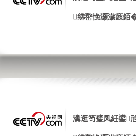
绋嶅悗灏濊瘯銆
瀵逛笉璧凤紝鍙