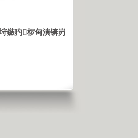
垨鏃犳椤甸潰锛岃