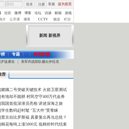
客服
设为首页
登录
注册
城
社区
微博
博客
论坛
访谈
邮箱
游戏
画片
公开课
播客
|
CCTV
频道
栏目
新闻 新视界
行榜
专题
新闻联播
遭歹徒袭击
|
美军作战部队撤出伊拉克
推荐
访]嫦娥二号突破关键技术 火箭卫星测试
注]有地却不能耕 村民空守400万代金券
述]我国首批深潜员亮相 讲述深海之旅
象]学生数码赶时髦 “五大件”受青睐
要]普京自比罗斯福 真要复出再当总统？
价]棉花每吨上涨5800元 低棉价时代结束