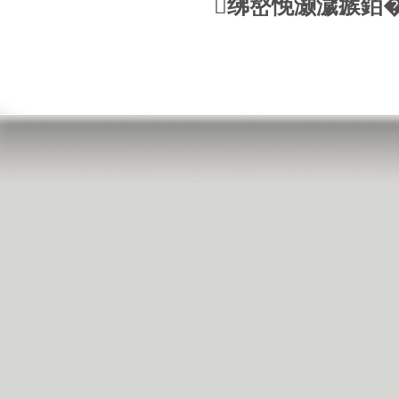
绋嶅悗灏濊瘯銆