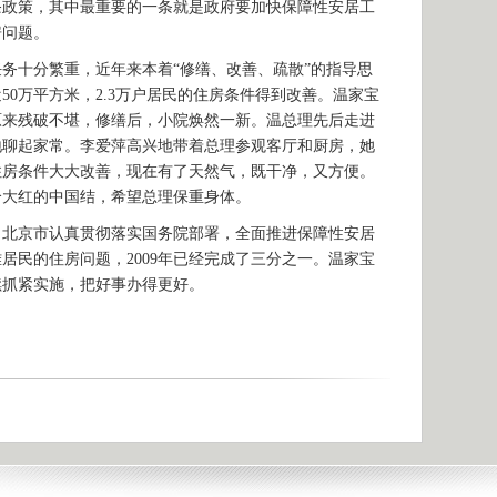
条政策，其中最重要的一条就是政府要加快保障性安居工
房问题。
十分繁重，近年来本着“修缮、改善、疏散”的指导思
50万平方米，2.3万户居民的住房条件得到改善。温家宝
原来残破不堪，修缮后，小院焕然一新。温总理先后走进
地聊起家常。李爱萍高兴地带着总理参观客厅和厨房，她
住房条件大大改善，现在有了天然气，既干净，又方便。
个大红的中国结，希望总理保重身体。
京市认真贯彻落实国务院部署，全面推进保障性安居
居民的住房问题，2009年已经完成了三分之一。温家宝
续抓紧实施，把好事办得更好。