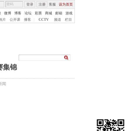
登录
注册
客服
设为首页
康
微博
博客
论坛
彩票
商城
邮箱
游戏
画片
公开课
播客
|
CCTV
频道
栏目
赛集锦
新闻