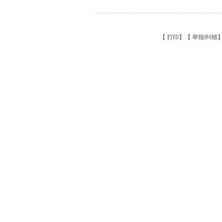
【
打印
】【
举报/纠错