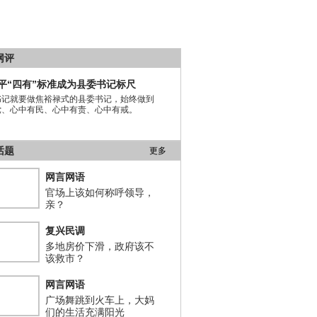
网评
平“四有”标准成为县委书记标尺
书记就要做焦裕禄式的县委书记，始终做到
党、心中有民、心中有责、心中有戒。
话题
更多
网言网语
官场上该如何称呼领导，
亲？
复兴民调
多地房价下滑，政府该不
该救市？
网言网语
广场舞跳到火车上，大妈
们的生活充满阳光