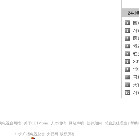
24
国
1
习
2
民
3
俄
4
驻
5
2
6
“
7
习
8
天
9
习
10
央电视台网站
|
关于CCTV.com
|
人才招聘
|
网站声明
|
法律顾问
|
总台总经理室
|
帮助
中央广播电视总台 央视网 版权所有