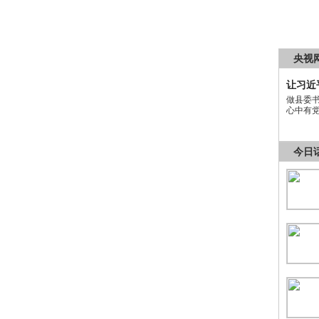
央视
让习近
做县委
心中有
今日