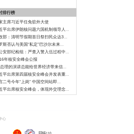
小时排行榜
家主席习近平任免驻外大使
近平出席伊朗核问题六国机制领导人...
政部：清明节假期首日祭扫民众达3...
罗斯否认与美国“私定”巴沙尔未来...
公安部纪检组：严查入警入伍过程中...
016年核安全峰会公报
李总理的演讲总能给世界经济带来信...
近平出席第四届核安全峰会并发表重...
宫二号今年“上岗” 中国空间站即...
近平出席核安全峰会，体现外交理念...
中心