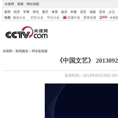
央视网
|
视频
|
网站地图
新闻
经济
军事
评论
图片
体育
娱乐
科教
综艺
戏曲
音乐
少儿
电视
频道大全
栏目大全
节目大全
直播中国
赛事直播
央视
央视网
>
新闻频道
>
周末版视频
《中国文艺》 201309
发布时间：2013年09月29日 20:0