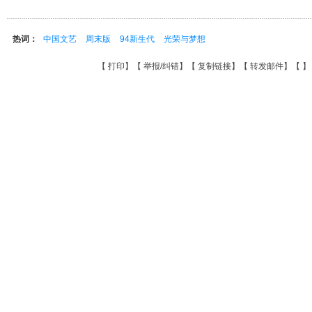
热词：
中国文艺
周末版
94新生代
光荣与梦想
【
打印
】【
举报/纠错
】【
复制链接
】【
转发邮件
】【
】