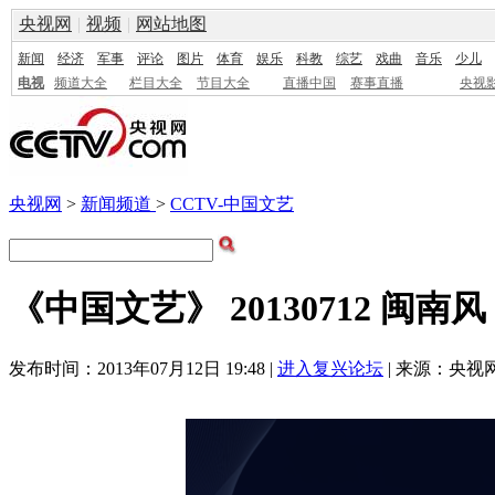
央视网
|
视频
|
网站地图
新闻
经济
军事
评论
图片
体育
娱乐
科教
综艺
戏曲
音乐
少儿
电视
频道大全
栏目大全
节目大全
直播中国
赛事直播
央视
央视网
>
新闻频道
>
CCTV-中国文艺
《中国文艺》 20130712 闽南
发布时间：2013年07月12日 19:48 |
进入复兴论坛
| 来源：央视网