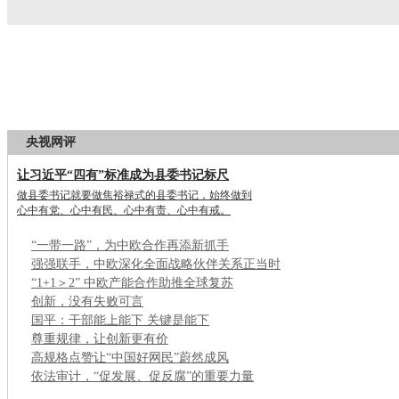
央视网评
让习近平“四有”标准成为县委书记标尺
做县委书记就要做焦裕禄式的县委书记，始终做到
心中有党、心中有民、心中有责、心中有戒。
“一带一路”，为中欧合作再添新抓手
强强联手，中欧深化全面战略伙伴关系正当时
“1+1＞2” 中欧产能合作助推全球复苏
创新，没有失败可言
国平：干部能上能下 关键是能下
尊重规律，让创新更有价
高规格点赞让“中国好网民”蔚然成风
依法审计，“促发展、促反腐”的重要力量