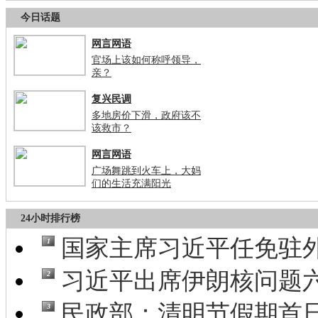
今日话题
网言网语
官场上该如何称呼领导，
亲？
复兴民调
多地房价下滑，政府该不
该救市？
网言网语
广场舞跳到火车上，大妈
们的生活充满阳光
24小时排行榜
国家主席习近平任免驻
1
习近平出席伊朗核问题六
2
民政部：清明节假期首日祭
3