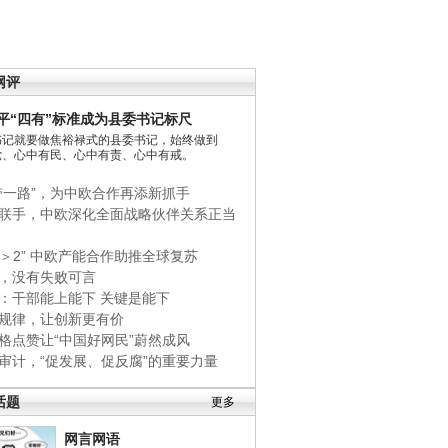
网评
平“四有”标准成为县委书记标尺
书记就要做焦裕禄式的县委书记，始终做到
党、心中有民、心中有责、心中有戒。
带一路”，为中欧合作再添新抓手
联手，中欧深化全面战略伙伴关系正当
+1＞2” 中欧产能合作助推全球复苏
，没有失败可言
：干部能上能下 关键是能下
规律，让创新更有价
格点赞让“中国好网民”蔚然成风
审计，“促发展、促反腐”的重要力量
话题
更多
网言网语