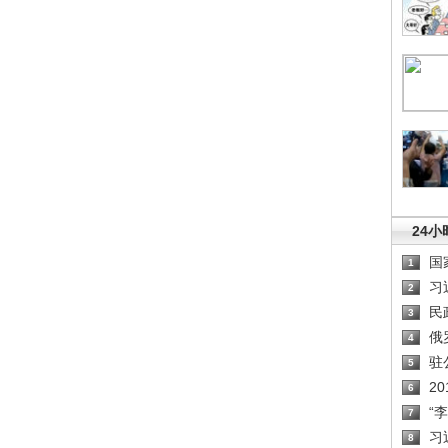
24
国
1
习
2
民
3
俄
4
驻
5
2
6
“
7
习
8