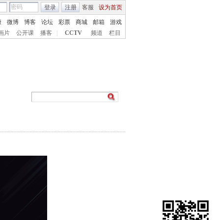
登录
注册
客服
设为首页
康
微博
博客
论坛
彩票
商城
邮箱
游戏
画片
公开课
播客
|
CCTV
频道
栏目