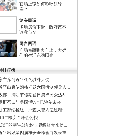
官场上该如何称呼领导，
亲？
复兴民调
多地房价下滑，政府该不
该救市？
网言网语
广场舞跳到火车上，大妈
们的生活充满阳光
小时排行榜
家主席习近平任免驻外大使
近平出席伊朗核问题六国机制领导人...
政部：清明节假期首日祭扫民众达3...
罗斯否认与美国“私定”巴沙尔未来...
公安部纪检组：严查入警入伍过程中...
016年核安全峰会公报
李总理的演讲总能给世界经济带来信...
近平出席第四届核安全峰会并发表重...