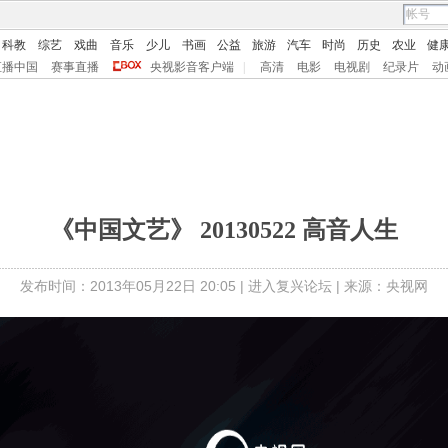
科教
综艺
戏曲
音乐
少儿
书画
公益
旅游
汽车
时尚
历史
农业
健
直播中国
赛事直播
央视影音客户端
|
高清
电影
电视剧
纪录片
动
《中国文艺》 20130522 高音人生
发布时间：2013年05月22日 20:05 |
进入复兴论坛
| 来源：央视网