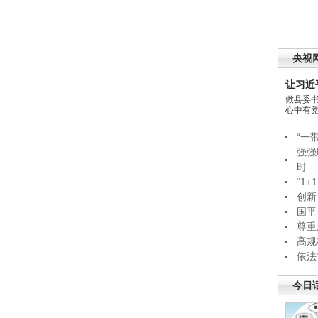
央视
让习近
做县委
心中有
“一
强强
时
“1
创新
国平
尊重
高规
依法
今日