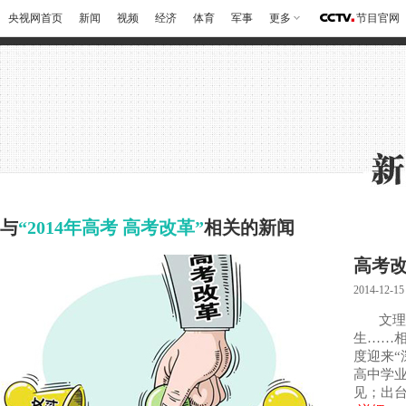
央视网首页
新闻
视频
经济
体育
军事
更多
节目官网
与
“2014年高考 高考改革”
相关的新闻
高考改
2014-12-15
文理
生……相
度迎来“
高中学
见；出