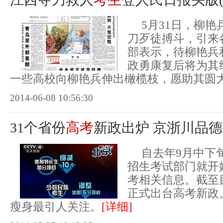
5月31日，柳
刀歹徒搏斗，引来
部表示，待柳艳兵
政勇康复后将为其
一些高校向柳艳兵伸出橄榄枝，愿助其圆
2014-06-08 10:56:30
31个省份
高考
新政出炉 京浙川品德
自去年9月中下
招生考试部门就开始
考相关信息。截至
正式出台高考新政
瘦身最引人关注。
[详细]