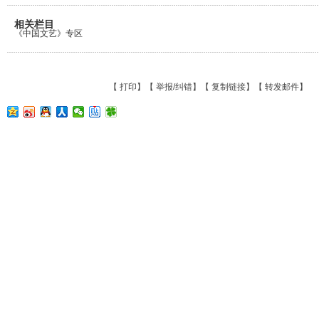
相关栏目
《中国文艺》专区
【
打印
】【
举报/纠错
】【
复制链接
】【
转发邮件
】