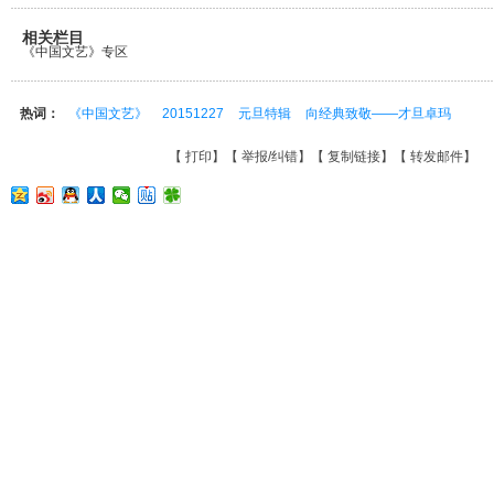
相关栏目
《中国文艺》专区
热词：
《中国文艺》
20151227
元旦特辑
向经典致敬——才旦卓玛
【
打印
】【
举报/纠错
】【
复制链接
】【
转发邮件
】