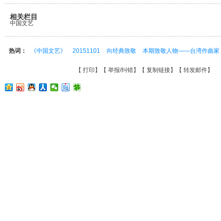
相关栏目
中国文艺
热词：
《中国文艺》
20151101
向经典致敬
本期致敬人物——台湾作曲家
【
打印
】【
举报/纠错
】【
复制链接
】【
转发邮件
】