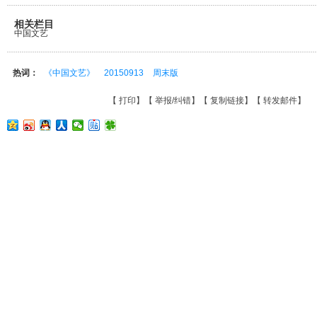
相关栏目
中国文艺
热词：
《中国文艺》
20150913
周末版
【
打印
】【
举报/纠错
】【
复制链接
】【
转发邮件
】