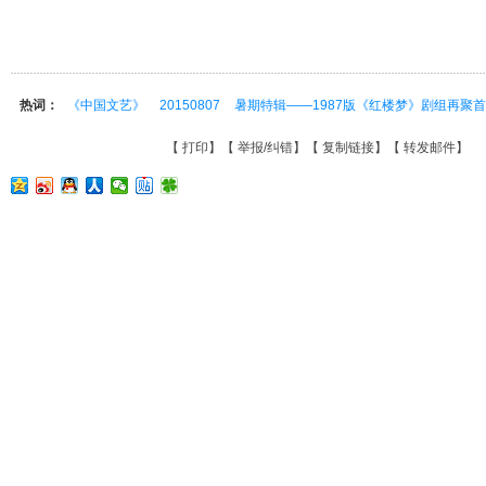
热词：
《中国文艺》
20150807
暑期特辑——1987版《红楼梦》剧组再聚
【
打印
】【
举报/纠错
】【
复制链接
】【
转发邮件
】