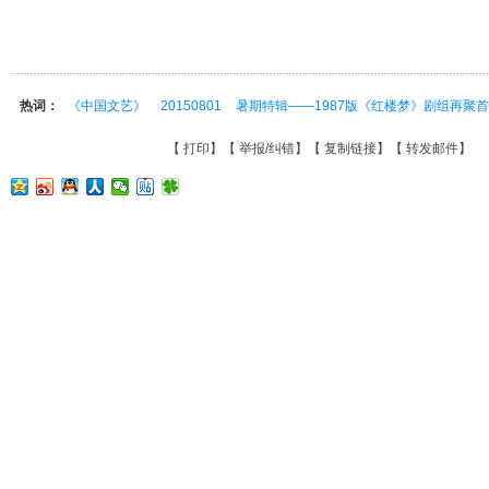
热词：
《中国文艺》
20150801
暑期特辑——1987版《红楼梦》剧组再聚首
【
打印
】【
举报/纠错
】【
复制链接
】【
转发邮件
】