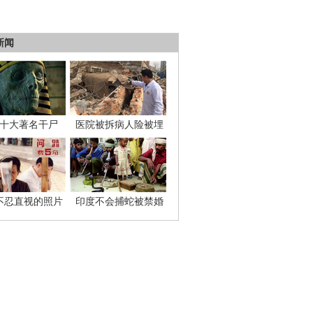
新闻
十大著名干尸
医院被拆病人险被埋
不忍直视的照片
印度不会捕蛇被禁婚