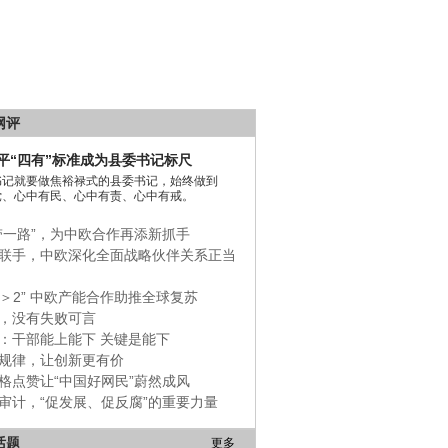
网评
平“四有”标准成为县委书记标尺
书记就要做焦裕禄式的县委书记，始终做到
党、心中有民、心中有责、心中有戒。
带一路”，为中欧合作再添新抓手
联手，中欧深化全面战略伙伴关系正当
+1＞2” 中欧产能合作助推全球复苏
，没有失败可言
：干部能上能下 关键是能下
规律，让创新更有价
格点赞让“中国好网民”蔚然成风
审计，“促发展、促反腐”的重要力量
话题
更多