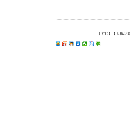
【
打印
】【
举报/纠