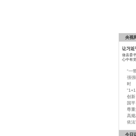
央视
让习近
做县委
心中有
“一
强强
时
“1
创新
国平
尊重
高规
依法
今日