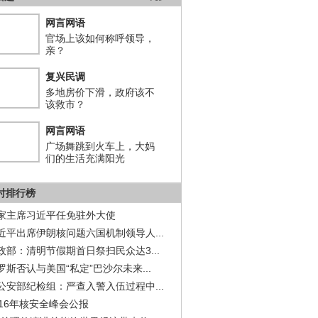
网言网语
官场上该如何称呼领导，
亲？
复兴民调
多地房价下滑，政府该不
该救市？
网言网语
广场舞跳到火车上，大妈
们的生活充满阳光
小时排行榜
家主席习近平任免驻外大使
近平出席伊朗核问题六国机制领导人...
政部：清明节假期首日祭扫民众达3...
罗斯否认与美国“私定”巴沙尔未来...
公安部纪检组：严查入警入伍过程中...
016年核安全峰会公报